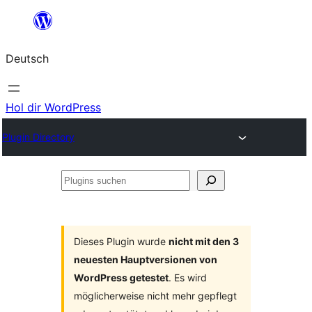
Zum
Inhalt
Deutsch
springen
Hol dir WordPress
Plugin Directory
Plugins
suchen
Dieses Plugin wurde
nicht mit den 3
neuesten Hauptversionen von
WordPress getestet
. Es wird
möglicherweise nicht mehr gepflegt