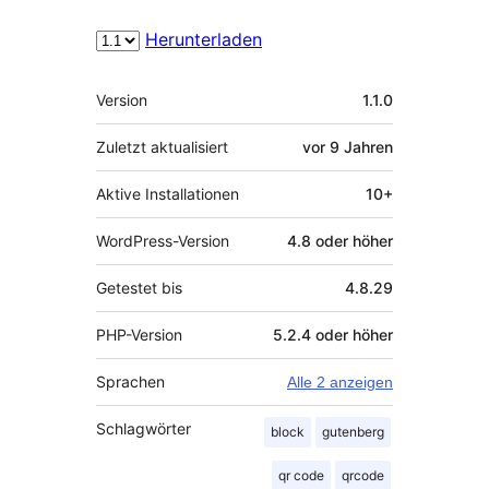
Herunterladen
Meta
Version
1.1.0
Zuletzt aktualisiert
vor
9 Jahren
Aktive Installationen
10+
WordPress-Version
4.8 oder höher
Getestet bis
4.8.29
PHP-Version
5.2.4 oder höher
Sprachen
Alle 2 anzeigen
Schlagwörter
block
gutenberg
qr code
qrcode