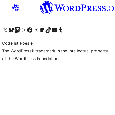
Unser X-Konto (früher Twitter) besuchen
Unser Bluesky-Konto besuchen
Unser Mastodon-Konto besuchen
Unser Threads-Konto besuchen
Unsere Facebook-Seite besuchen
Unser Instagram-Konto besuchen
Unser LinkedIn-Konto besuchen
Unser TikTok-Konto besuchen
Unseren YouTube-Kanal besuchen
Unser Tumblr-Konto besuchen
Code ist Poesie.
The WordPress® trademark is the intellectual property
of the WordPress Foundation.