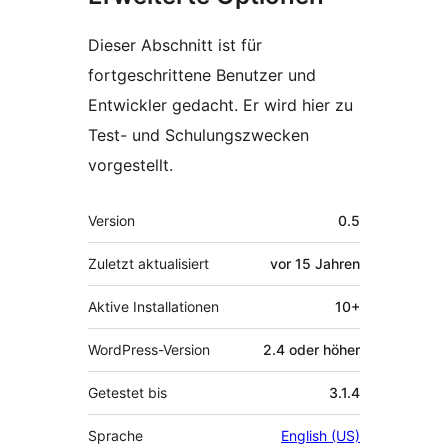
Dieser Abschnitt ist für
fortgeschrittene Benutzer und
Entwickler gedacht. Er wird hier zu
Test- und Schulungszwecken
vorgestellt.
Meta
Version
0.5
Zuletzt aktualisiert
vor
15 Jahren
Aktive Installationen
10+
WordPress-Version
2.4 oder höher
Getestet bis
3.1.4
Sprache
English (US)