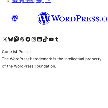
BuddyPress (engl.)
↗
Unser X-Konto (früher Twitter) besuchen
Unser Bluesky-Konto besuchen
Unser Mastodon-Konto besuchen
Unser Threads-Konto besuchen
Unsere Facebook-Seite besuchen
Unser Instagram-Konto besuchen
Unser LinkedIn-Konto besuchen
Unser TikTok-Konto besuchen
Unseren YouTube-Kanal besuchen
Unser Tumblr-Konto besuchen
Code ist Poesie.
The WordPress® trademark is the intellectual property
of the WordPress Foundation.