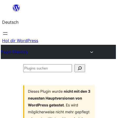
Zum
Inhalt
Deutsch
springen
Hol dir WordPress
Plugin Directory
Plugins
suchen
Dieses Plugin wurde
nicht mit den 3
neuesten Hauptversionen von
WordPress getestet
. Es wird
möglicherweise nicht mehr gepflegt