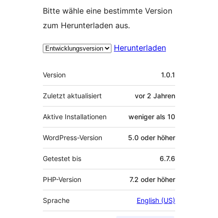
Bitte wähle eine bestimmte Version
zum Herunterladen aus.
Herunterladen
Meta
Version
1.0.1
Zuletzt aktualisiert
vor
2 Jahren
Aktive Installationen
weniger als 10
WordPress-Version
5.0 oder höher
Getestet bis
6.7.6
PHP-Version
7.2 oder höher
Sprache
English (US)