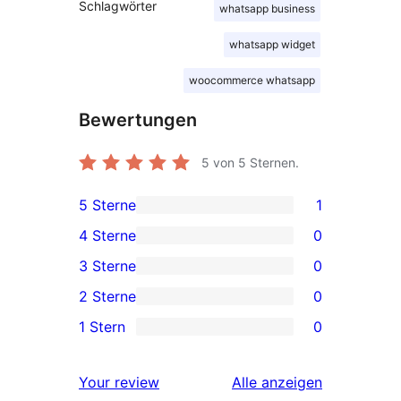
Schlagwörter
whatsapp business
whatsapp widget
woocommerce whatsapp
Bewertungen
5
von 5 Sternen.
5 Sterne
1
1 5-
4 Sterne
0
Sterne-
0 4-
3 Sterne
0
Rezension
Sterne-
0 3-
2 Sterne
0
Rezensionen
Sterne-
0 2-
1 Stern
0
Rezensionen
Sterne-
0 1-
Rezensionen
Sterne-
Rezensionen
Your review
Alle
anzeigen
Rezensionen