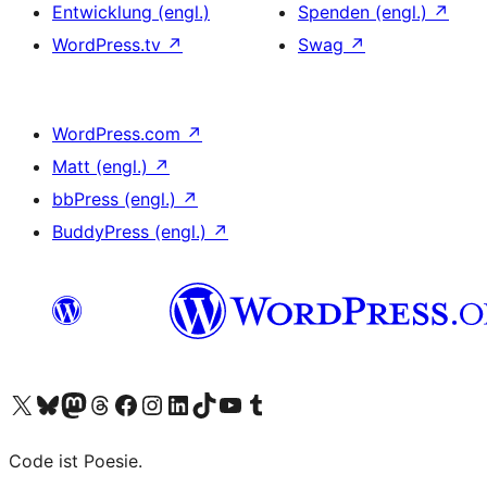
Entwicklung (engl.)
Spenden (engl.)
↗
WordPress.tv
↗
Swag
↗
WordPress.com
↗
Matt (engl.)
↗
bbPress (engl.)
↗
BuddyPress (engl.)
↗
Unser X-Konto (früher Twitter) besuchen
Unser Bluesky-Konto besuchen
Unser Mastodon-Konto besuchen
Unser Threads-Konto besuchen
Unsere Facebook-Seite besuchen
Unser Instagram-Konto besuchen
Unser LinkedIn-Konto besuchen
Unser TikTok-Konto besuchen
Unseren YouTube-Kanal besuchen
Unser Tumblr-Konto besuchen
Code ist Poesie.