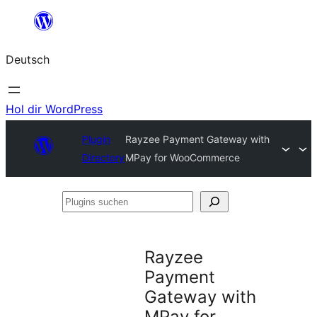
Zum
Inhalt
Deutsch
springen
Hol dir WordPress
Plugin
Rayzee Payment Gateway with
Directory
MPay for WooCommerce
Plugins
suchen
Rayzee
Payment
Gateway with
MPay for