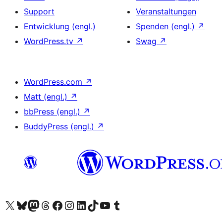
Support
Veranstaltungen
Entwicklung (engl.)
Spenden (engl.)
↗
WordPress.tv
↗
Swag
↗
WordPress.com
↗
Matt (engl.)
↗
bbPress (engl.)
↗
BuddyPress (engl.)
↗
Unser X-Konto (früher Twitter) besuchen
Unser Bluesky-Konto besuchen
Unser Mastodon-Konto besuchen
Unser Threads-Konto besuchen
Unsere Facebook-Seite besuchen
Unser Instagram-Konto besuchen
Unser LinkedIn-Konto besuchen
Unser TikTok-Konto besuchen
Unseren YouTube-Kanal besuchen
Unser Tumblr-Konto besuchen