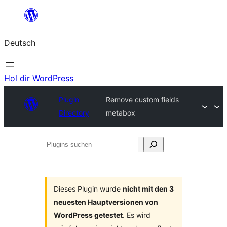
Zum
Inhalt
Deutsch
springen
Hol dir WordPress
Plugin
Remove custom fields
Directory
metabox
Plugins
suchen
Dieses Plugin wurde
nicht mit den 3
neuesten Hauptversionen von
WordPress getestet
. Es wird