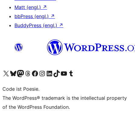
Matt (engl.)
↗
bbPress (engl.)
↗
BuddyPress (engl.)
↗
Unser X-Konto (früher Twitter) besuchen
Unser Bluesky-Konto besuchen
Unser Mastodon-Konto besuchen
Unser Threads-Konto besuchen
Unsere Facebook-Seite besuchen
Unser Instagram-Konto besuchen
Unser LinkedIn-Konto besuchen
Unser TikTok-Konto besuchen
Unseren YouTube-Kanal besuchen
Unser Tumblr-Konto besuchen
Code ist Poesie.
The WordPress® trademark is the intellectual property
of the WordPress Foundation.