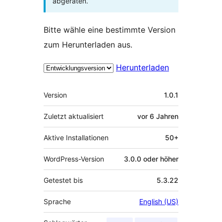
abgeraten.
Bitte wähle eine bestimmte Version
zum Herunterladen aus.
Herunterladen
Meta
Version
1.0.1
Zuletzt aktualisiert
vor
6 Jahren
Aktive Installationen
50+
WordPress-Version
3.0.0 oder höher
Getestet bis
5.3.22
Sprache
English (US)