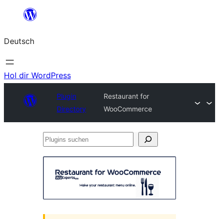
Zum
Inhalt
Deutsch
springen
Hol dir WordPress
Plugin
Restaurant for
Directory
WooCommerce
Plugins
suchen