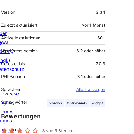
Meta
Version
13.3.1
Zuletzt aktualisiert
vor
1 Monat
ber
Aktive Installationen
60+
ews
osting
WordPress-Version
6.2 oder höher
ngl.)
Getestet bis
7.0.3
atenschutz
PHP-Version
7.4 oder höher
Sprachen
Alle 2 anzeigen
howcase
ngl.)
Schlagwörter
reviews
testimonials
widget
hemes
Bewertungen
lugins
orlagen
3
von 5 Sternen.