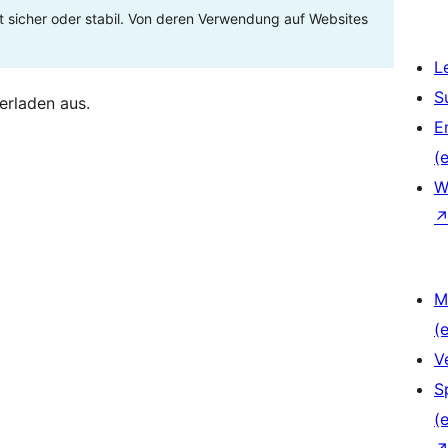
t sicher oder stabil. Von deren Verwendung auf Websites
L
S
erladen aus.
E
(e
W
M
(e
V
S
(e