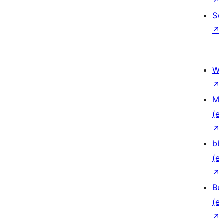
S
W
M
(e
b
(e
B
(e