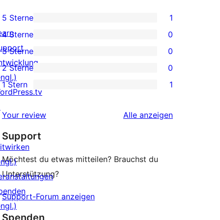
5 Sterne
1
1 5-
earn
4 Sterne
0
Sterne-
0 4-
upport
3 Sterne
0
Rezension
Sterne-
0 3-
ntwicklung
2 Sterne
0
Rezensionen
Sterne-
0 2-
ngl.)
1 Stern
1
Rezensionen
Sterne-
1 1-
ordPress.tv
Rezensionen
Sterne-
↗
Rezensionen
Your review
Alle
anzeigen
Rezension
Support
itwirken
Möchtest du etwas mitteilen? Brauchst du
ngl.)
Unterstützung?
eranstaltungen
penden
Support-Forum anzeigen
ngl.)
Spenden