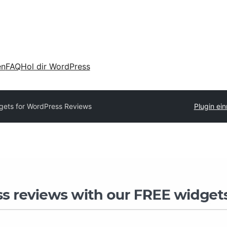
en
FAQ
Hol dir WordPress
gets for WordPress Reviews
Plugin ein