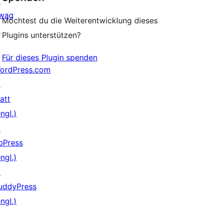
↗
wag
Möchtest du die Weiterentwicklung dieses
↗
Plugins unterstützen?
Für dieses Plugin spenden
ordPress.com
↗
att
ngl.)
↗
bPress
ngl.)
↗
uddyPress
ngl.)
↗