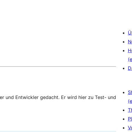
Ü
N
H
(e
D
S
zer und Entwickler gedacht. Er wird hier zu Test- und
(e
T
P
V