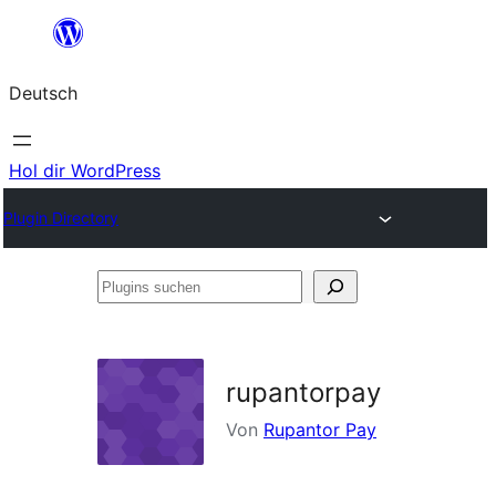
Zum
Inhalt
Deutsch
springen
Hol dir WordPress
Plugin Directory
Plugins
suchen
rupantorpay
Von
Rupantor Pay