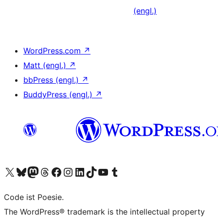
(engl.)
WordPress.com
↗
Matt (engl.)
↗
bbPress (engl.)
↗
BuddyPress (engl.)
↗
Unser X-Konto (früher Twitter) besuchen
Unser Bluesky-Konto besuchen
Unser Mastodon-Konto besuchen
Unser Threads-Konto besuchen
Unsere Facebook-Seite besuchen
Unser Instagram-Konto besuchen
Unser LinkedIn-Konto besuchen
Unser TikTok-Konto besuchen
Unseren YouTube-Kanal besuchen
Unser Tumblr-Konto besuchen
Code ist Poesie.
The WordPress® trademark is the intellectual property