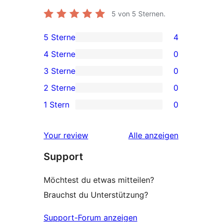
5
von 5 Sternen.
5 Sterne
4
4 5-
4 Sterne
0
Sterne-
0 4-
3 Sterne
0
Rezensionen
Sterne-
0 3-
2 Sterne
0
Rezensionen
Sterne-
0 2-
1 Stern
0
Rezensionen
Sterne-
0 1-
Rezensionen
Sterne-
Rezensionen
Your review
Alle
anzeigen
Rezensionen
Support
Möchtest du etwas mitteilen?
Brauchst du Unterstützung?
Support-Forum anzeigen