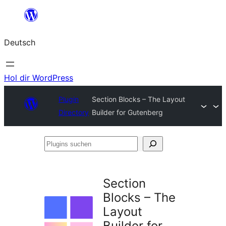
Zum
Inhalt
Deutsch
springen
Hol dir WordPress
Plugin
Section Blocks – The Layout
Directory
Builder for Gutenberg
Plugins
suchen
Section
Blocks – The
Layout
Builder for