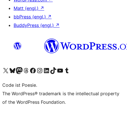
Matt (engl.)
↗
bbPress (engl.)
↗
BuddyPress (engl.)
↗
Unser X-Konto (früher Twitter) besuchen
Unser Bluesky-Konto besuchen
Unser Mastodon-Konto besuchen
Unser Threads-Konto besuchen
Unsere Facebook-Seite besuchen
Unser Instagram-Konto besuchen
Unser LinkedIn-Konto besuchen
Unser TikTok-Konto besuchen
Unseren YouTube-Kanal besuchen
Unser Tumblr-Konto besuchen
Code ist Poesie.
The WordPress® trademark is the intellectual property
of the WordPress Foundation.