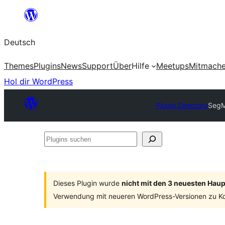
Zum
Inhalt
Deutsch
springen
Themes
Plugins
News
Support
Über
Hilfe
Meetups
Mitmach
Hol dir WordPress
Plugin Directory
SegM
Plugins
suchen
Dieses Plugin wurde
nicht mit den 3 neuesten Hau
Verwendung mit neueren WordPress-Versionen zu Ko