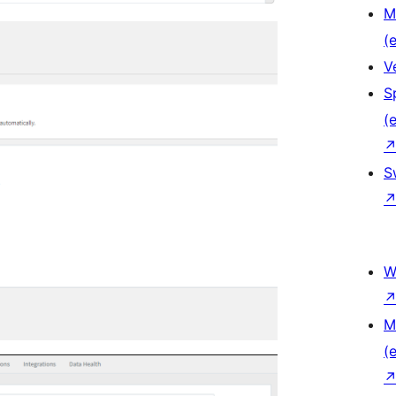
M
(e
V
S
(e
S
W
M
(e