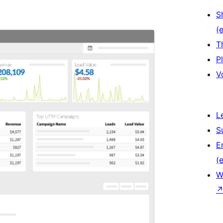
S
(e
T
P
V
L
S
E
(e
W