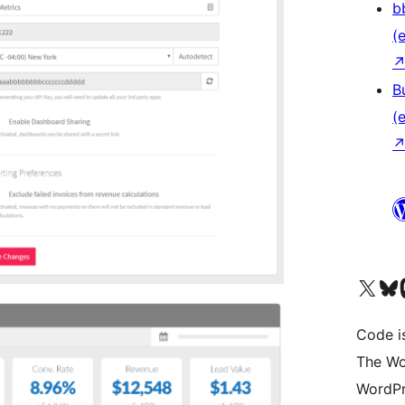
b
(e
B
(e
Unser X-Konto (früh
Unser B
U
Code is
The Wo
WordPr