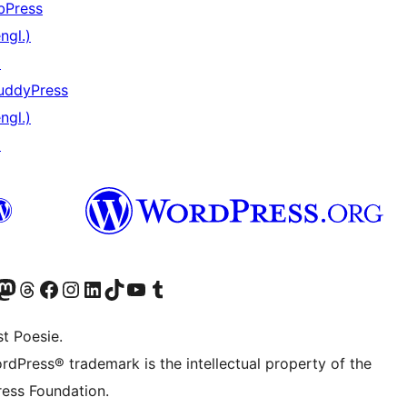
bPress
ngl.)
↗
uddyPress
ngl.)
↗
er Twitter) besuchen
luesky-Konto besuchen
nser Mastodon-Konto besuchen
Unser Threads-Konto besuchen
Unsere Facebook-Seite besuchen
Unser Instagram-Konto besuchen
Unser LinkedIn-Konto besuchen
Unser TikTok-Konto besuchen
Unseren YouTube-Kanal besuchen
Unser Tumblr-Konto besuchen
t Poesie.
rdPress® trademark is the intellectual property of the
ess Foundation.