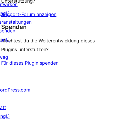
Unterstützung?
itwirken
ngl.)
Support-Forum anzeigen
eranstaltungen
Spenden
penden
ngl.)
Möchtest du die Weiterentwicklung dieses
↗
Plugins unterstützen?
wag
Für dieses Plugin spenden
↗
ordPress.com
↗
att
ngl.)
↗