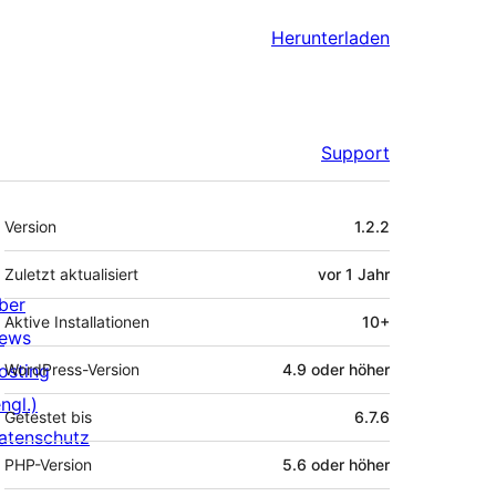
Herunterladen
Support
Meta
Version
1.2.2
Zuletzt aktualisiert
vor
1 Jahr
ber
Aktive Installationen
10+
ews
osting
WordPress-Version
4.9 oder höher
ngl.)
Getestet bis
6.7.6
atenschutz
PHP-Version
5.6 oder höher