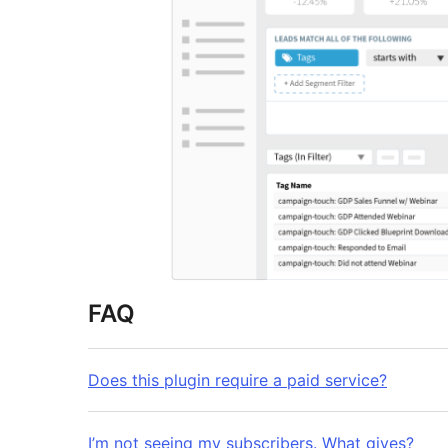
FAQ
Does this plugin require a paid service?
I’m not seeing my subscribers. What gives?