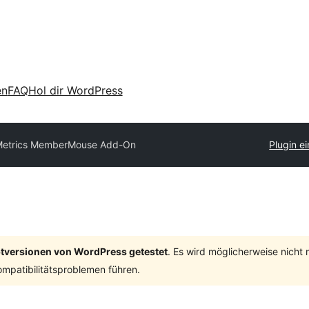
en
FAQ
Hol dir WordPress
etrics MemberMouse Add-On
Plugin e
ptversionen von WordPress getestet
. Es wird möglicherweise nicht
mpatibilitätsproblemen führen.