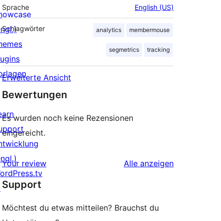
Sprache
English (US)
howcase
ngl.)
Schlagwörter
analytics
membermouse
hemes
segmetrics
tracking
lugins
orlagen
Erweiterte Ansicht
Bewertungen
earn
Es wurden noch keine Rezensionen
upport
eingereicht.
ntwicklung
ngl.)
Rezensionen
Your review
Alle
anzeigen
ordPress.tv
Support
↗
Möchtest du etwas mitteilen? Brauchst du