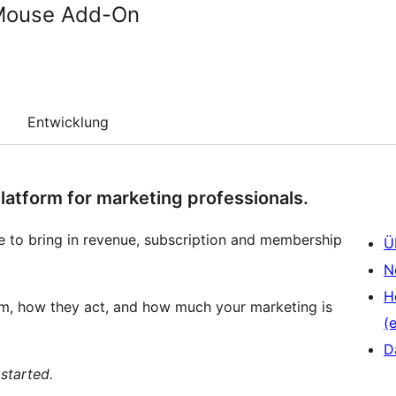
Mouse Add-On
Entwicklung
platform for marketing professionals.
e to bring in revenue, subscription and membership
Ü
N
H
m, how they act, and how much your marketing is
(e
D
started.