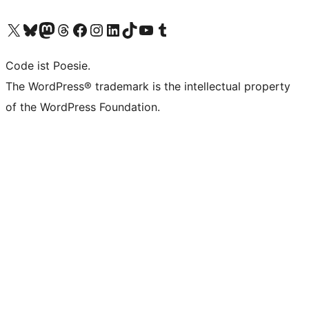
Unser X-Konto (früher Twitter) besuchen
Unser Bluesky-Konto besuchen
Unser Mastodon-Konto besuchen
Unser Threads-Konto besuchen
Unsere Facebook-Seite besuchen
Unser Instagram-Konto besuchen
Unser LinkedIn-Konto besuchen
Unser TikTok-Konto besuchen
Unseren YouTube-Kanal besuchen
Unser Tumblr-Konto besuchen
Code ist Poesie.
The WordPress® trademark is the intellectual property
of the WordPress Foundation.