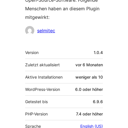
Open-Source-Software. Folgende
Menschen haben an diesem Plugin
mitgewirkt:
Mitwirkende
selmitec
Meta
Version
1.0.4
Zuletzt aktualisiert
vor
6 Monaten
Aktive Installationen
weniger als 10
WordPress-Version
6.0 oder höher
Getestet bis
6.9.6
PHP-Version
7.4 oder höher
Sprache
English (US)