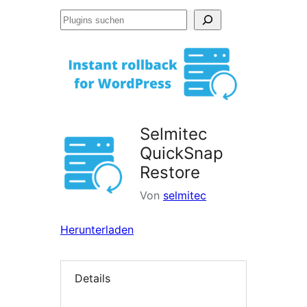
Plugins
suchen
Selmitec
QuickSnap
Restore
Von
selmitec
Herunterladen
Details