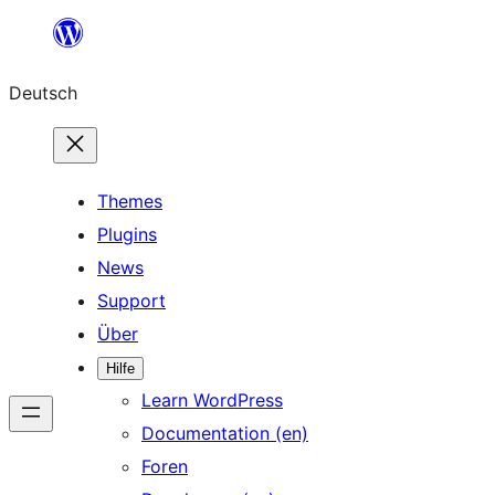
Zum
Inhalt
Deutsch
springen
Themes
Plugins
News
Support
Über
Hilfe
Learn WordPress
Documentation (en)
Foren