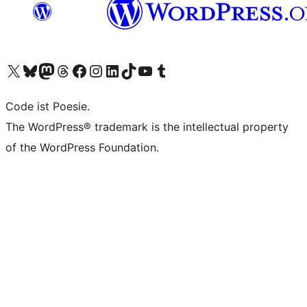
Unser X-Konto (früher Twitter) besuchen
Unser Bluesky-Konto besuchen
Unser Mastodon-Konto besuchen
Unser Threads-Konto besuchen
Unsere Facebook-Seite besuchen
Unser Instagram-Konto besuchen
Unser LinkedIn-Konto besuchen
Unser TikTok-Konto besuchen
Unseren YouTube-Kanal besuchen
Unser Tumblr-Konto besuchen
Code ist Poesie.
The WordPress® trademark is the intellectual property
of the WordPress Foundation.