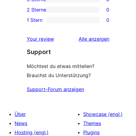
Rezension
Sterne-
0 3-
2 Sterne
0
Rezensionen
Sterne-
0 2-
1 Stern
0
Rezensionen
Sterne-
0 1-
Rezensionen
Sterne-
Rezensionen
Your review
Alle
anzeigen
Rezensionen
Support
Möchtest du etwas mitteilen?
Brauchst du Unterstützung?
Support-Forum anzeigen
Über
Showcase (engl.)
News
Themes
Hosting (engl.)
Plugins