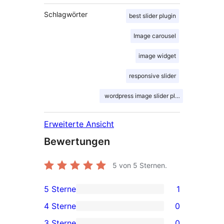
Schlagwörter
best slider plugin
Image carousel
image widget
responsive slider
wordpress image slider plugin
Erweiterte Ansicht
Bewertungen
5
von 5 Sternen.
5 Sterne
1
1 5-
4 Sterne
0
Sterne-
0 4-
3 Sterne
0