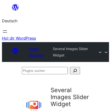
Zum
Inhalt
Deutsch
springen
Hol dir WordPress
Plugin
Several Images Slider
Directory
Widget
Plugins
suchen
Several
Images Slider
Widget