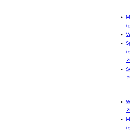
M
(e
V
S
(e
S
W
M
(e