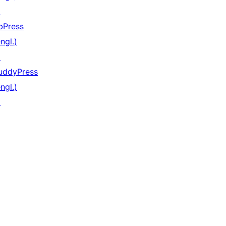
↗
bPress
ngl.)
↗
uddyPress
ngl.)
↗