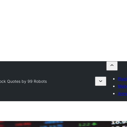
Plugi
ock Quotes by 99 Robots
Mein
Anme