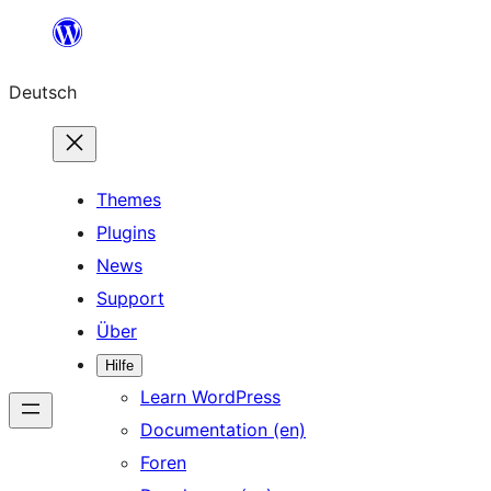
Zum
Inhalt
Deutsch
springen
Themes
Plugins
News
Support
Über
Hilfe
Learn WordPress
Documentation (en)
Foren