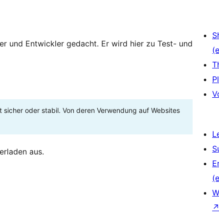
S
zer und Entwickler gedacht. Er wird hier zu Test- und
(e
T
P
V
t sicher oder stabil. Von deren Verwendung auf Websites
L
S
erladen aus.
E
(e
W