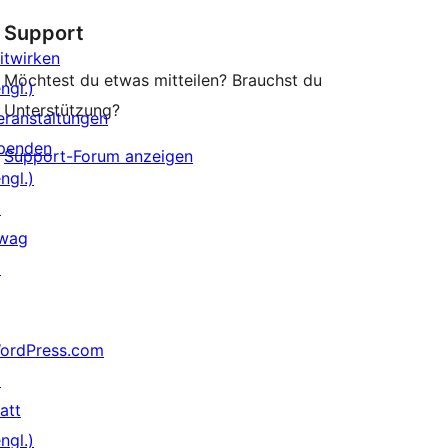
Rezensionen
Support
itwirken
Möchtest du etwas mitteilen? Brauchst du
ngl.)
Unterstützung?
eranstaltungen
penden
Support-Forum anzeigen
ngl.)
↗
wag
↗
ordPress.com
↗
att
ngl.)