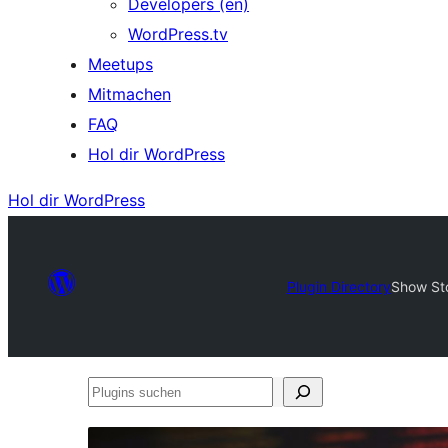
Developers (en)
WordPress.tv
Meetups
Mitmachen
FAQ
Hol dir WordPress
Hol dir WordPress
Plugin Directory
Show St
Plugins
suchen