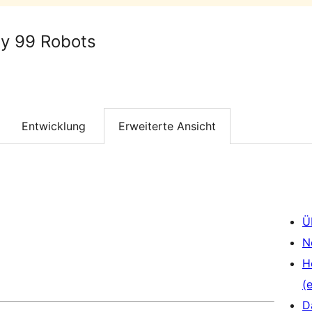
y 99 Robots
Entwicklung
Erweiterte Ansicht
Ü
N
H
(e
D