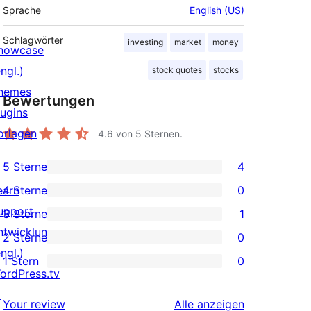
Sprache
English (US)
Schlagwörter
investing
market
money
howcase
ngl.)
stock quotes
stocks
hemes
Bewertungen
lugins
orlagen
4.6
von 5 Sternen.
5 Sterne
4
4 5-
earn
4 Sterne
0
Sterne-
0 4-
upport
3 Sterne
1
Rezensionen
Sterne-
1 3-
ntwicklung
2 Sterne
0
Rezensionen
Sterne-
0 2-
ngl.)
1 Stern
0
Rezension
Sterne-
0 1-
ordPress.tv
Rezensionen
Sterne-
↗
Rezensionen
Your review
Alle
anzeigen