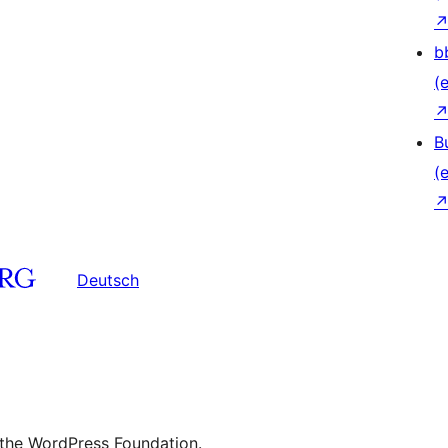
b
(e
B
(e
Deutsch
 the WordPress Foundation.