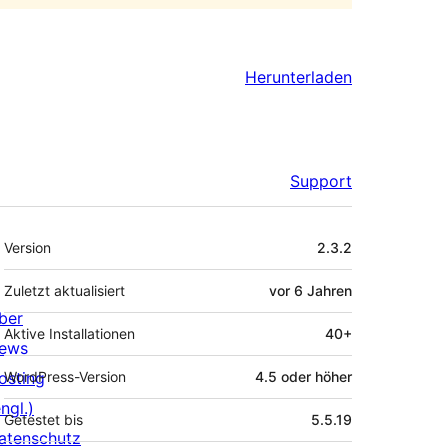
Herunterladen
Support
Meta
Version
2.3.2
Zuletzt aktualisiert
vor
6 Jahren
ber
Aktive Installationen
40+
ews
osting
WordPress-Version
4.5 oder höher
ngl.)
Getestet bis
5.5.19
atenschutz