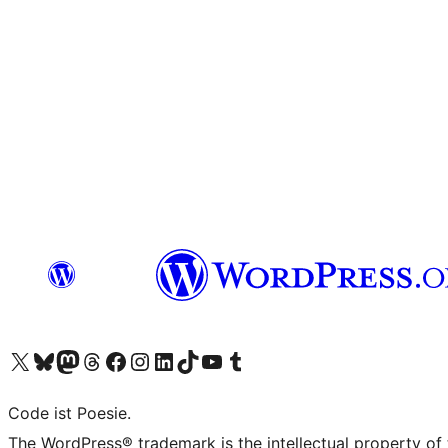
Unser X-Konto (früher Twitter) besuchen
Unser Bluesky-Konto besuchen
Unser Mastodon-Konto besuchen
Unser Threads-Konto besuchen
Unsere Facebook-Seite besuchen
Unser Instagram-Konto besuchen
Unser LinkedIn-Konto besuchen
Unser TikTok-Konto besuchen
Unseren YouTube-Kanal besuchen
Unser Tumblr-Konto besuchen
Code ist Poesie.
The WordPress® trademark is the intellectual property of