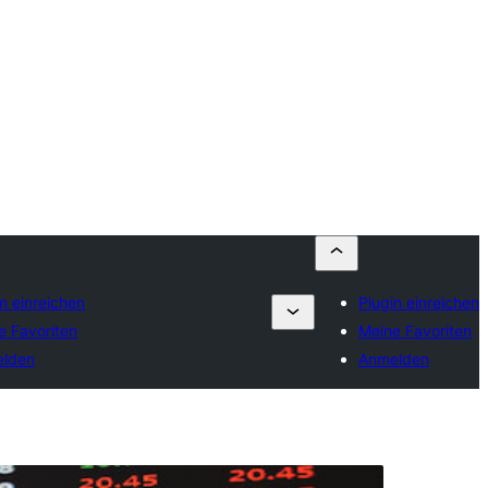
n einreichen
Plugin einreichen
e Favoriten
Meine Favoriten
lden
Anmelden