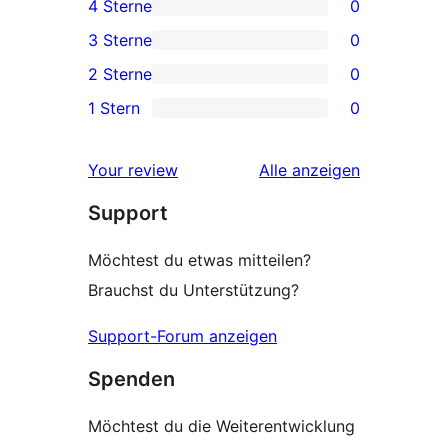
4 Sterne
0
Sterne-
0 4-
3 Sterne
0
Rezension
Sterne-
0 3-
2 Sterne
0
Rezensionen
Sterne-
0 2-
1 Stern
0
Rezensionen
Sterne-
0 1-
Rezensionen
Sterne-
Rezensionen
Your review
Alle
anzeigen
Rezensionen
Support
Möchtest du etwas mitteilen?
Brauchst du Unterstützung?
Support-Forum anzeigen
Spenden
Möchtest du die Weiterentwicklung