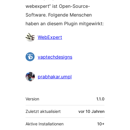
webexpert“ ist Open-Source-
Software. Folgende Menschen
haben an diesem Plugin mitgewirkt:
Mitwirkende
WebExpert
vaptechdesigns
prabhakar.umpl
Meta
Version
1.1.0
Zuletzt aktualisiert
vor
10 Jahren
Aktive Installationen
10+