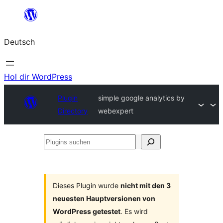
Zum
Inhalt
Deutsch
springen
Hol dir WordPress
Plugin
simple google analytics by
Directory
webexpert
Plugins
suchen
Dieses Plugin wurde
nicht mit den 3
neuesten Hauptversionen von
WordPress getestet
. Es wird