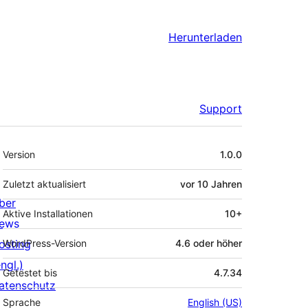
Herunterladen
Support
Meta
Version
1.0.0
Zuletzt aktualisiert
vor
10 Jahren
ber
Aktive Installationen
10+
ews
osting
WordPress-Version
4.6 oder höher
ngl.)
Getestet bis
4.7.34
atenschutz
Sprache
English (US)