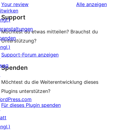
Rezensionen
Your review
Alle
anzeigen
Rezensionen
itwirken
Support
ngl.)
eranstaltungen
Möchtest du etwas mitteilen? Brauchst du
penden
Unterstützung?
ngl.)
Support-Forum anzeigen
↗
wag
Spenden
↗
Möchtest du die Weiterentwicklung dieses
Plugins unterstützen?
ordPress.com
Für dieses Plugin spenden
↗
att
ngl.)
↗