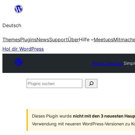
Zum
Inhalt
Deutsch
springen
Themes
Plugins
News
Support
Über
Hilfe
Meetups
Mitmach
Hol dir WordPress
Plugin Directory
Simpl
Plugins
suchen
Dieses Plugin wurde
nicht mit den 3 neuesten Hau
Verwendung mit neueren WordPress-Versionen zu Ko