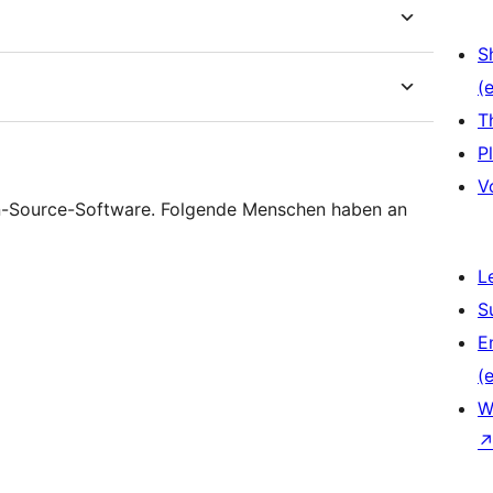
S
(e
T
P
V
pen-Source-Software. Folgende Menschen haben an
L
S
E
(e
W