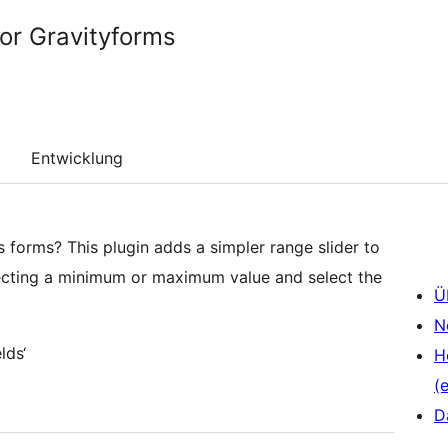
for Gravityforms
Entwicklung
 forms? This plugin adds a simpler range slider to
electing a minimum or maximum value and select the
Ü
N
lds‘
H
(e
D