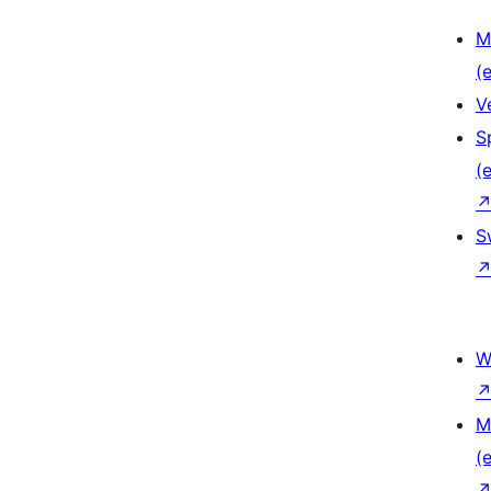
M
(e
V
S
(e
S
W
M
(e