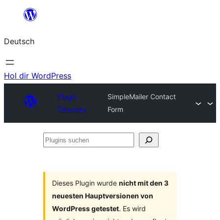
Zum
Inhalt
Deutsch
springen
Hol dir WordPress
Plugin
SimpleMailer Contact
Directory
Form
Plugins
suchen
Dieses Plugin wurde
nicht mit den 3
neuesten Hauptversionen von
WordPress getestet
. Es wird