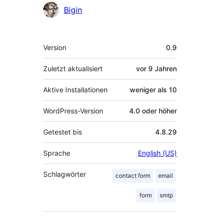
Mitwirkende
Bigin
Meta
Version
0.9
Zuletzt aktualisiert
vor
9 Jahren
Aktive Installationen
weniger als 10
WordPress-Version
4.0 oder höher
Getestet bis
4.8.29
Sprache
English (US)
Schlagwörter
contact form
email
form
smtp