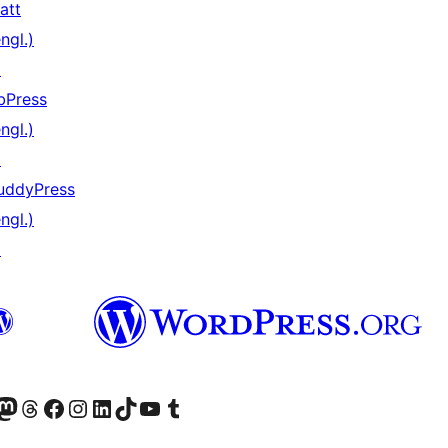
att
ngl.)
↗
bPress
ngl.)
↗
uddyPress
ngl.)
↗
er Twitter) besuchen
luesky-Konto besuchen
nser Mastodon-Konto besuchen
Unser Threads-Konto besuchen
Unsere Facebook-Seite besuchen
Unser Instagram-Konto besuchen
Unser LinkedIn-Konto besuchen
Unser TikTok-Konto besuchen
Unseren YouTube-Kanal besuchen
Unser Tumblr-Konto besuchen