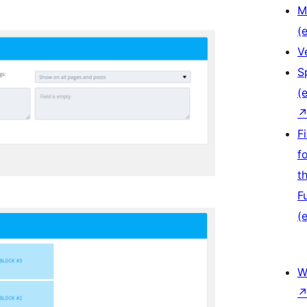
M
(e
V
S
(e
F
f
t
F
(e
W