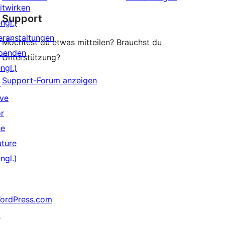
Rezensionen
itwirken
Support
ngl.)
eranstaltungen
Möchtest du etwas mitteilen? Brauchst du
penden
Unterstützung?
ngl.)
Support-Forum anzeigen
↗
ive
or
he
uture
ngl.)
ordPress.com
↗