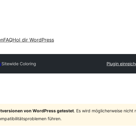
en
FAQ
Hol dir WordPress
y
Sitewide Coloring
Plugin einreic
ptversionen von WordPress getestet
. Es wird möglicherweise nicht
mpatibilitätsproblemen führen.