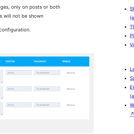
ges, only on posts or both
S
s will not be shown
(e
T
configuration.
P
V
L
S
E
(e
W