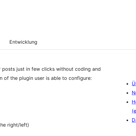
Entwicklung
 posts just in few clicks without coding and
of the plugin user is able to configure:
Ü
N
H
(e
D
e right/left)