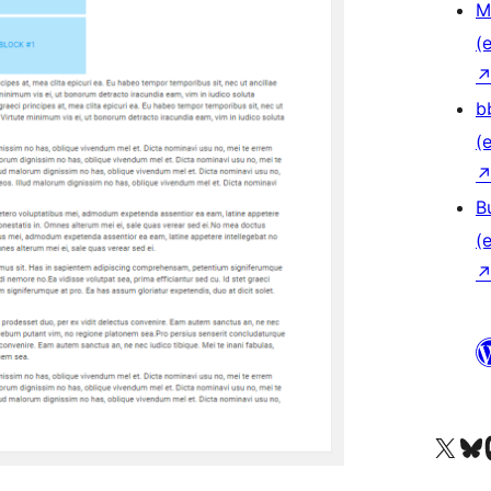
M
(e
b
(e
B
(e
Unser X-Konto (früh
Unser B
U