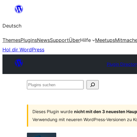
Zum
Inhalt
Deutsch
springen
Themes
Plugins
News
Support
Über
Hilfe
Meetups
Mitmach
Hol dir WordPress
Plugin Director
Plugins
suchen
Dieses Plugin wurde
nicht mit den 3 neuesten Hau
Verwendung mit neueren WordPress-Versionen zu Ko