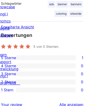
Schlagwörter
ads
banner
banners
howcase
ngl.)
coloring
sitewide
hemes
Erweiterte Ansicht
lugins
Bewertungen
orlagen
5
von 5 Sternen.
earn
5 Sterne
1
1 5-
upport
4 Sterne
0
Sterne-
ntwicklung
0 4-
3 Sterne
0
Rezension
ngl.)
Sterne-
0 3-
2 Sterne
0
ordPress.tv
Rezensionen
Sterne-
0 2-
1 Stern
0
↗
Rezensionen
Sterne-
0 1-
Rezensionen
Sterne-
Rezensionen
Your review
Alle
anzeigen