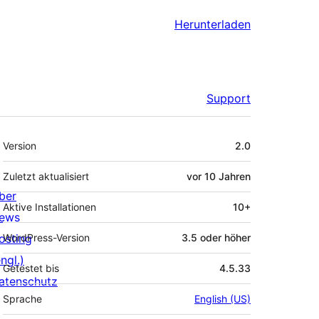
Herunterladen
Support
Meta
Version
2.0
Zuletzt aktualisiert
vor
10 Jahren
ber
Aktive Installationen
10+
ews
osting
WordPress-Version
3.5 oder höher
ngl.)
Getestet bis
4.5.33
atenschutz
Sprache
English (US)