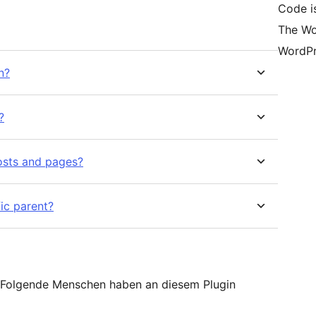
Code is
The Wo
WordPr
n?
?
posts and pages?
ic parent?
. Folgende Menschen haben an diesem Plugin