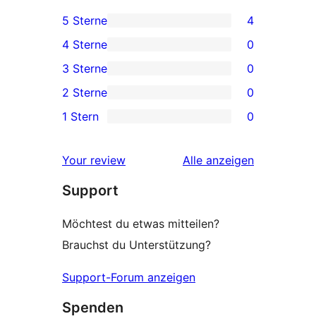
5 Sterne
4
4 5-
4 Sterne
0
Sterne-
0 4-
3 Sterne
0
Rezensionen
Sterne-
0 3-
2 Sterne
0
Rezensionen
Sterne-
0 2-
1 Stern
0
Rezensionen
Sterne-
0 1-
Rezensionen
Sterne-
Rezensionen
Your review
Alle
anzeigen
Rezensionen
Support
Möchtest du etwas mitteilen?
Brauchst du Unterstützung?
Support-Forum anzeigen
Spenden