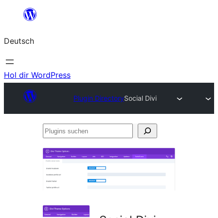
Zum
Inhalt
Deutsch
springen
Hol dir WordPress
Plugin Directory
Social Divi
Plugins
suchen