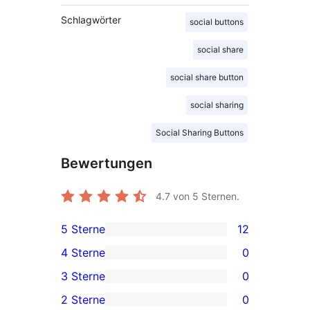
Schlagwörter
social buttons
social share
social share button
social sharing
Social Sharing Buttons
Bewertungen
4.7
von 5 Sternen.
5 Sterne
12
12 5-
4 Sterne
0
Sterne-
0 4-
3 Sterne
0
Rezensionen
Sterne-
0 3-
2 Sterne
0
Rezensionen
Sterne-
0 2-