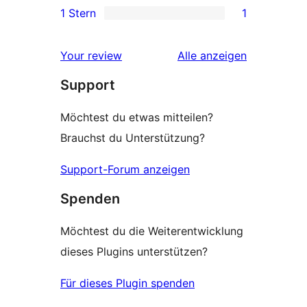
1 Stern
1
Rezensionen
Sterne-
1 1-
Rezensionen
Sterne-
Rezensionen
Your review
Alle
anzeigen
Rezension
Support
Möchtest du etwas mitteilen?
Brauchst du Unterstützung?
Support-Forum anzeigen
Spenden
Möchtest du die Weiterentwicklung
dieses Plugins unterstützen?
Für dieses Plugin spenden