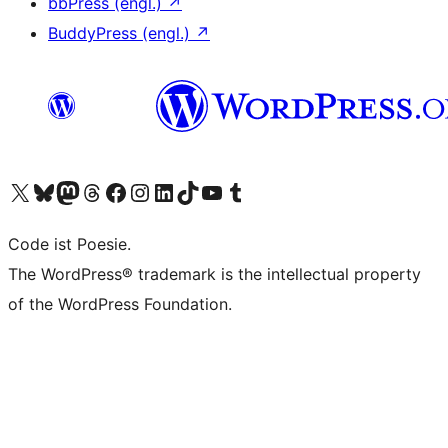
bbPress (engl.)
↗
BuddyPress (engl.)
↗
Unser X-Konto (früher Twitter) besuchen
Unser Bluesky-Konto besuchen
Unser Mastodon-Konto besuchen
Unser Threads-Konto besuchen
Unsere Facebook-Seite besuchen
Unser Instagram-Konto besuchen
Unser LinkedIn-Konto besuchen
Unser TikTok-Konto besuchen
Unseren YouTube-Kanal besuchen
Unser Tumblr-Konto besuchen
Code ist Poesie.
The WordPress® trademark is the intellectual property
of the WordPress Foundation.