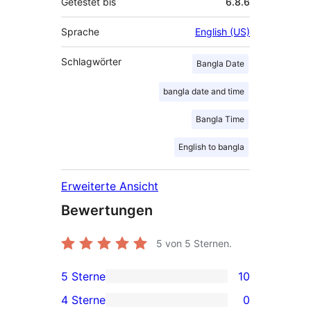
Getestet bis
6.8.6
Sprache
English (US)
Schlagwörter
Bangla Date
bangla date and time
Bangla Time
English to bangla
Erweiterte Ansicht
Bewertungen
5
von 5 Sternen.
5 Sterne
10
10 5-
4 Sterne
0
Sterne-
0 4-