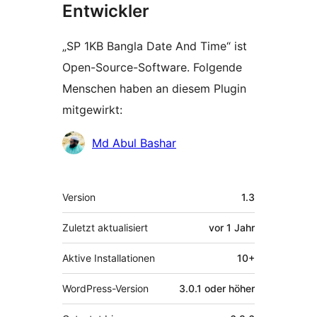
Entwickler
„SP 1KB Bangla Date And Time“ ist
Open-Source-Software. Folgende
Menschen haben an diesem Plugin
mitgewirkt:
Mitwirkende
Md Abul Bashar
Meta
Version
1.3
Zuletzt aktualisiert
vor
1 Jahr
Aktive Installationen
10+
WordPress-Version
3.0.1 oder höher