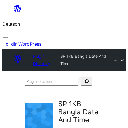
Zum
Inhalt
Deutsch
springen
Hol dir WordPress
Plugin
SP 1KB Bangla Date And
Directory
Time
Plugins
suchen
SP 1KB
Bangla Date
And Time