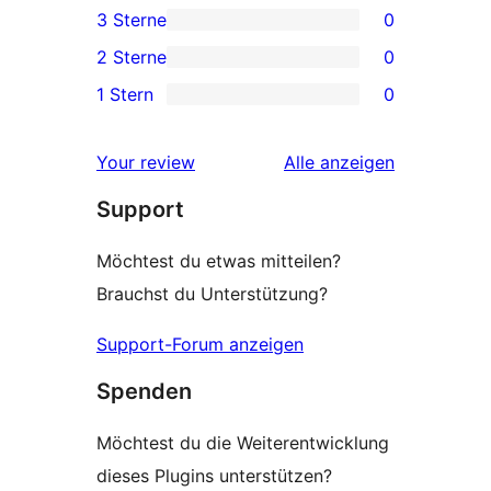
3 Sterne
0
Rezensionen
Sterne-
0 3-
2 Sterne
0
Rezensionen
Sterne-
0 2-
1 Stern
0
Rezensionen
Sterne-
0 1-
Rezensionen
Sterne-
Rezensionen
Your review
Alle
anzeigen
Rezensionen
Support
Möchtest du etwas mitteilen?
Brauchst du Unterstützung?
Support-Forum anzeigen
Spenden
Möchtest du die Weiterentwicklung
dieses Plugins unterstützen?