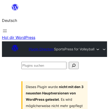
Zum
Inhalt
Deutsch
springen
Hol dir WordPress
Plugin Directory
SportsPress for Volleyball
Plugins
suchen
Dieses Plugin wurde
nicht mit den 3
neuesten Hauptversionen von
WordPress getestet
. Es wird
möglicherweise nicht mehr gepflegt