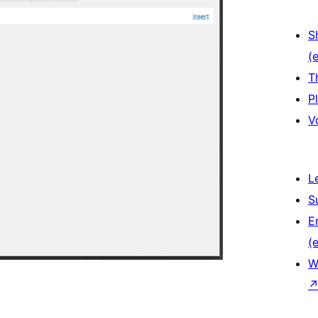
S
(e
T
P
V
L
S
E
(e
W