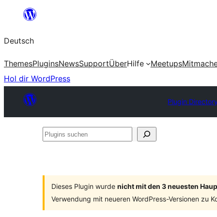
Zum
Inhalt
Deutsch
springen
Themes
Plugins
News
Support
Über
Hilfe
Meetups
Mitmach
Hol dir WordPress
Plugin Director
Plugins
suchen
Dieses Plugin wurde
nicht mit den 3 neuesten Hau
Verwendung mit neueren WordPress-Versionen zu Ko