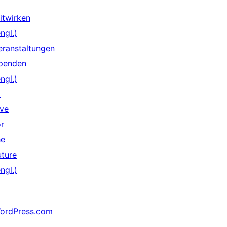
itwirken
ngl.)
eranstaltungen
penden
ngl.)
↗
ive
or
he
uture
ngl.)
ordPress.com
↗