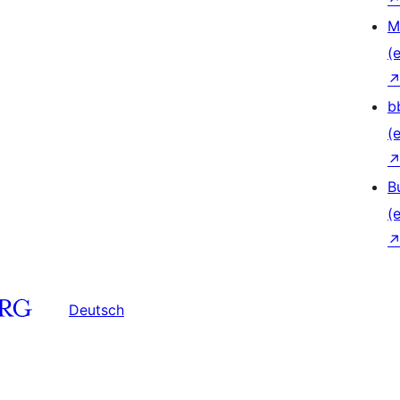
M
(e
b
(e
B
(e
Deutsch