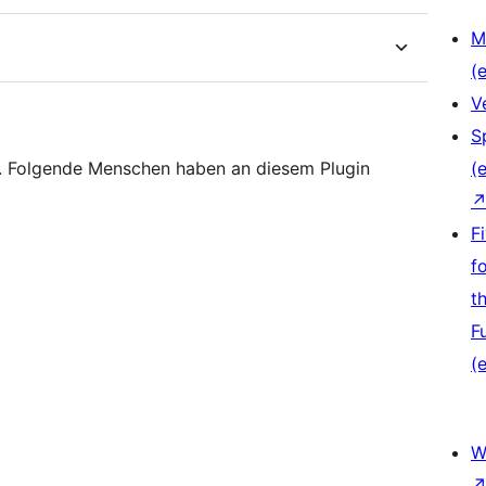
M
(e
V
S
e. Folgende Menschen haben an diesem Plugin
(e
F
f
t
F
(e
W