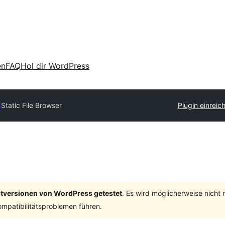
en
FAQ
Hol dir WordPress
y
Static File Browser
Plugin einreic
ptversionen von WordPress getestet
. Es wird möglicherweise nicht
mpatibilitätsproblemen führen.