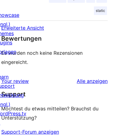
static
howcase
ngl.)
Erweiterte Ansicht
hemes
Bewertungen
lugins
orlagen
Es wurden noch keine Rezensionen
eingereicht.
earn
Rezensionen
Your review
Alle
anzeigen
upport
Support
ntwicklung
ngl.)
Möchtest du etwas mitteilen? Brauchst du
ordPress.tv
Unterstützung?
↗
Support-Forum anzeigen