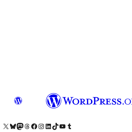
Unser X-Konto (früher Twitter) besuchen
Unser Bluesky-Konto besuchen
Unser Mastodon-Konto besuchen
Unser Threads-Konto besuchen
Unsere Facebook-Seite besuchen
Unser Instagram-Konto besuchen
Unser LinkedIn-Konto besuchen
Unser TikTok-Konto besuchen
Unseren YouTube-Kanal besuchen
Unser Tumblr-Konto besuchen