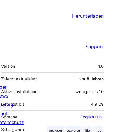
Herunterladen
Support
Meta
Version
1.0
Zuletzt aktualisiert
vor
8 Jahren
ber
Aktive Installationen
weniger als 10
ews
osting
Getestet bis
4.9.29
ngl.)
Sprache
English (US)
atenschutz
Schlagwörter
browser
explorer
file
files