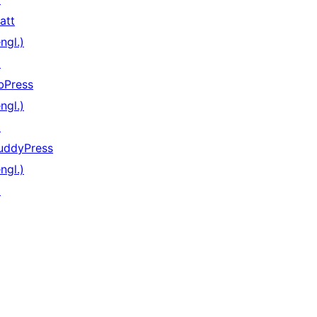
att
ngl.)
↗
bPress
ngl.)
↗
uddyPress
ngl.)
↗