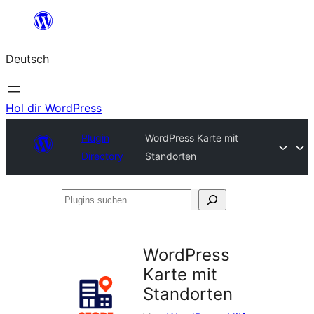
Zum
Inhalt
Deutsch
springen
Hol dir WordPress
Plugin
WordPress Karte mit
Directory
Standorten
Plugins
suchen
WordPress
Karte mit
Standorten