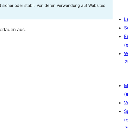
t sicher oder stabil. Von deren Verwendung auf Websites
L
S
erladen aus.
E
(e
W
M
(e
V
S
(e