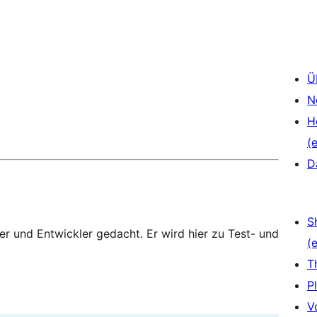
Ü
N
H
(e
D
S
zer und Entwickler gedacht. Er wird hier zu Test- und
(e
T
P
V