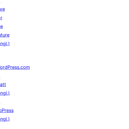
↗
ive
or
he
uture
ngl.)
ordPress.com
↗
att
ngl.)
↗
bPress
ngl.)
↗