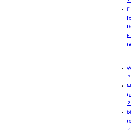
F
f
t
F
(e
W
M
(e
b
(e