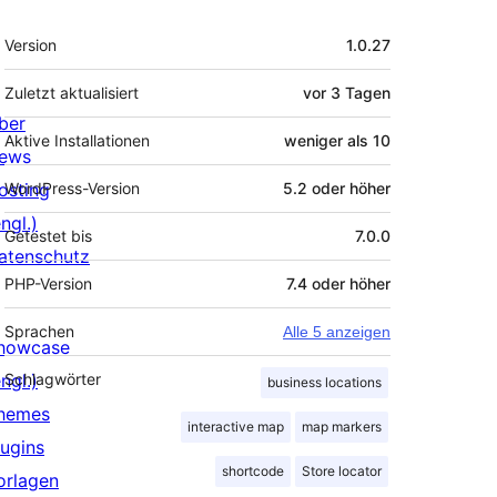
Meta
Version
1.0.27
Zuletzt aktualisiert
vor
3 Tagen
ber
Aktive Installationen
weniger als 10
ews
osting
WordPress-Version
5.2 oder höher
ngl.)
Getestet bis
7.0.0
atenschutz
PHP-Version
7.4 oder höher
Sprachen
Alle 5 anzeigen
howcase
ngl.)
Schlagwörter
business locations
hemes
interactive map
map markers
lugins
shortcode
Store locator
orlagen