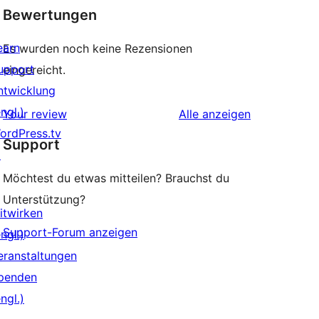
Bewertungen
earn
Es wurden noch keine Rezensionen
upport
eingereicht.
ntwicklung
ngl.)
Rezensionen
Your review
Alle
anzeigen
ordPress.tv
Support
↗
Möchtest du etwas mitteilen? Brauchst du
Unterstützung?
itwirken
Support-Forum anzeigen
ngl.)
eranstaltungen
penden
ngl.)