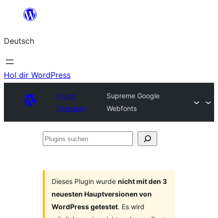
Zum
Inhalt
Deutsch
springen
Hol dir WordPress
Plugin
Supreme Google
Directory
Webfonts
Plugins
suchen
Dieses Plugin wurde
nicht mit den 3
neuesten Hauptversionen von
WordPress getestet
. Es wird