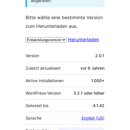
abgeraten.
Bitte wähle eine bestimmte Version
zum Herunterladen aus.
Herunterladen
Meta
Version
2.0.1
Zuletzt aktualisiert
vor
9 Jahren
Aktive Installationen
1.000+
WordPress-Version
3.2.1 oder höher
Getestet bis
4.1.42
Sprache
English (US)