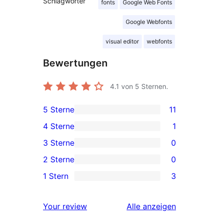
Schlagwörter
fonts
Google Web Fonts
Google Webfonts
visual editor
webfonts
Bewertungen
4.1
von 5 Sternen.
5 Sterne
11
11 5-
4 Sterne
1
Sterne-
1 4-
3 Sterne
0
Rezensionen
Sterne-
0 3-
2 Sterne
0
Rezension
Sterne-
0 2-
1 Stern
3
Rezensionen
Sterne-
3 1-
Rezensionen
Sterne-
Rezensionen
Your review
Alle
anzeigen
Rezensionen