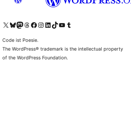
Unser X-Konto (früher Twitter) besuchen
Unser Bluesky-Konto besuchen
Unser Mastodon-Konto besuchen
Unser Threads-Konto besuchen
Unsere Facebook-Seite besuchen
Unser Instagram-Konto besuchen
Unser LinkedIn-Konto besuchen
Unser TikTok-Konto besuchen
Unseren YouTube-Kanal besuchen
Unser Tumblr-Konto besuchen
Code ist Poesie.
The WordPress® trademark is the intellectual property
of the WordPress Foundation.