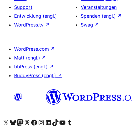
Support
Veranstaltungen
Entwicklung (engl.)
Spenden (engl.)
↗
WordPress.tv
↗
Swag
↗
WordPress.com
↗
Matt (engl.)
↗
bbPress (engl.)
↗
BuddyPress (engl.)
↗
Unser X-Konto (früher Twitter) besuchen
Unser Bluesky-Konto besuchen
Unser Mastodon-Konto besuchen
Unser Threads-Konto besuchen
Unsere Facebook-Seite besuchen
Unser Instagram-Konto besuchen
Unser LinkedIn-Konto besuchen
Unser TikTok-Konto besuchen
Unseren YouTube-Kanal besuchen
Unser Tumblr-Konto besuchen