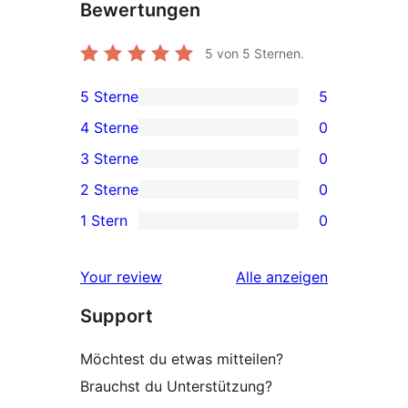
Bewertungen
5
von 5 Sternen.
5 Sterne
5
5 5-
4 Sterne
0
Sterne-
0 4-
3 Sterne
0
Rezensionen
Sterne-
0 3-
2 Sterne
0
Rezensionen
Sterne-
0 2-
1 Stern
0
Rezensionen
Sterne-
0 1-
Rezensionen
Sterne-
Rezensionen
Your review
Alle
anzeigen
Rezensionen
Support
Möchtest du etwas mitteilen?
Brauchst du Unterstützung?