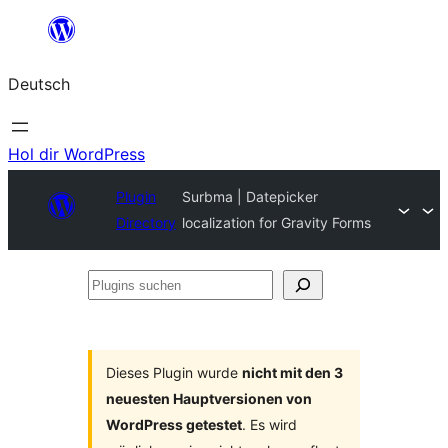
Zum
Inhalt
Deutsch
springen
Hol dir WordPress
Plugin
Surbma | Datepicker
Directory
localization for Gravity Forms
Plugins
suchen
Dieses Plugin wurde
nicht mit den 3
neuesten Hauptversionen von
WordPress getestet
. Es wird