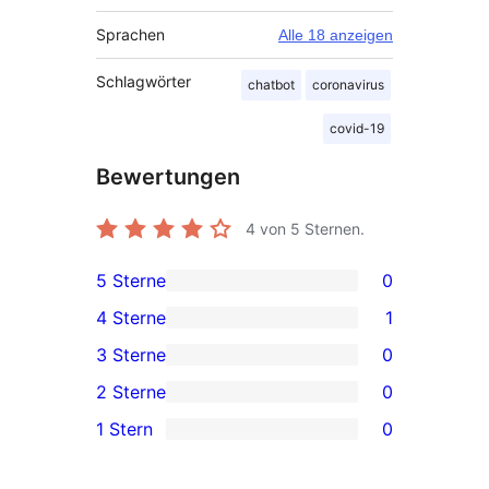
Sprachen
Alle 18 anzeigen
Schlagwörter
chatbot
coronavirus
covid-19
Bewertungen
4
von 5 Sternen.
5 Sterne
0
0 5-
4 Sterne
1
Sterne-
1 4-
3 Sterne
0
Rezensionen
Sterne-
0 3-
2 Sterne
0
Rezension
Sterne-
0 2-
1 Stern
0
Rezensionen
Sterne-
0 1-
Rezensionen
Sterne-