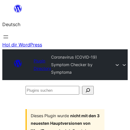
Zum
Inhalt
Deutsch
springen
Hol dir WordPress
Coronavirus (COVID-19)
Plugin
Symptom Checker by
Directory
Symptoma
Plugins
suchen
Dieses Plugin wurde
nicht mit den 3
neuesten Hauptversionen von