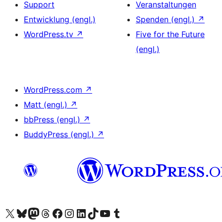
Support
Veranstaltungen
Entwicklung (engl.)
Spenden (engl.)
↗
WordPress.tv
↗
Five for the Future
(engl.)
WordPress.com
↗
Matt (engl.)
↗
bbPress (engl.)
↗
BuddyPress (engl.)
↗
Unser X-Konto (früher Twitter) besuchen
Unser Bluesky-Konto besuchen
Unser Mastodon-Konto besuchen
Unser Threads-Konto besuchen
Unsere Facebook-Seite besuchen
Unser Instagram-Konto besuchen
Unser LinkedIn-Konto besuchen
Unser TikTok-Konto besuchen
Unseren YouTube-Kanal besuchen
Unser Tumblr-Konto besuchen