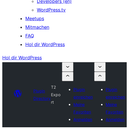
Developers (en)
WordPress.tv
Meetups
Mitmachen
FAQ
Hol dir WordPress
Hol dir WordPress
T2
Plugin
Plugin
Plugin
Expo
einreichen
einreichen
Directory
rt
Meine
Meine
Favoriten
Favoriten
Anmelden
Anmelden