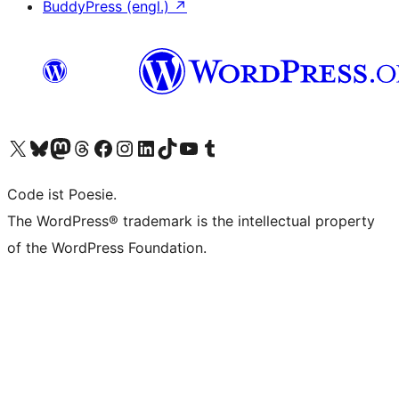
BuddyPress (engl.)
↗
Unser X-Konto (früher Twitter) besuchen
Unser Bluesky-Konto besuchen
Unser Mastodon-Konto besuchen
Unser Threads-Konto besuchen
Unsere Facebook-Seite besuchen
Unser Instagram-Konto besuchen
Unser LinkedIn-Konto besuchen
Unser TikTok-Konto besuchen
Unseren YouTube-Kanal besuchen
Unser Tumblr-Konto besuchen
Code ist Poesie.
The WordPress® trademark is the intellectual property
of the WordPress Foundation.