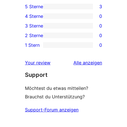
5 Sterne
3
3 5-
4 Sterne
0
Sterne-
0 4-
3 Sterne
0
Rezensionen
Sterne-
0 3-
2 Sterne
0
Rezensionen
Sterne-
0 2-
1 Stern
0
Rezensionen
Sterne-
0 1-
Rezensionen
Sterne-
Rezensionen
Your review
Alle
anzeigen
Rezensionen
Support
Möchtest du etwas mitteilen?
Brauchst du Unterstützung?
Support-Forum anzeigen