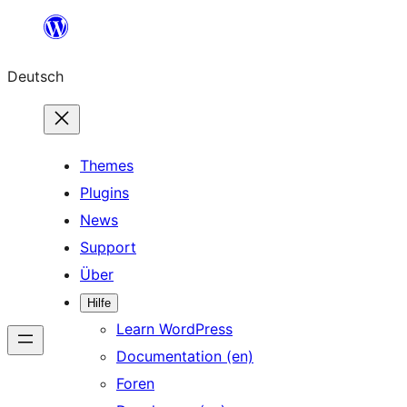
Zum
Inhalt
Deutsch
springen
Themes
Plugins
News
Support
Über
Hilfe
Learn WordPress
Documentation (en)
Foren