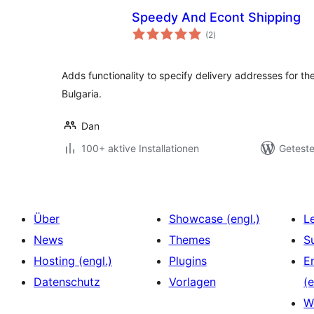
Speedy And Econt Shipping
Bewertungen
(2
)
insgesamt
Adds functionality to specify delivery addresses for t
Bulgaria.
Dan
100+ aktive Installationen
Geteste
Über
Showcase (engl.)
L
News
Themes
S
Hosting (engl.)
Plugins
E
Datenschutz
Vorlagen
(e
W