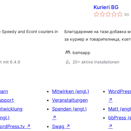
Kurieri BG
B
(0
)
i
he Speedy and Econt couriers in
Благодарение на тази добавка 
за куриер и товарителница, кое
bsmsapp
t mit 6.4.9
20+ aktive Installationen
earn
Mitwirken (engl.)
WordPres
upport
Veranstaltungen
↗
ntwicklung
Spenden (engl.)
Matt (engl
ngl.)
↗
bbPress (e
ordPress.tv
↗
Swag
↗
↗