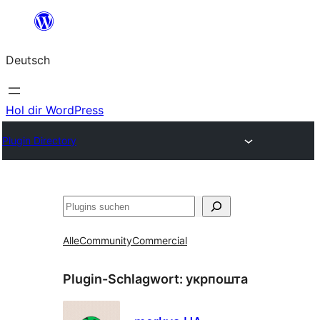
Zum
Inhalt
Deutsch
springen
Hol dir WordPress
Plugin Directory
Suchen
Alle
Community
Commercial
Plugin-Schlagwort:
укрпошта