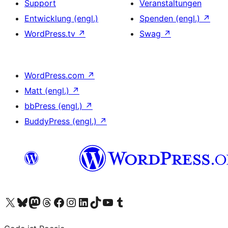
Support
Veranstaltungen
Entwicklung (engl.)
Spenden (engl.)
↗
WordPress.tv
↗
Swag
↗
WordPress.com
↗
Matt (engl.)
↗
bbPress (engl.)
↗
BuddyPress (engl.)
↗
Unser X-Konto (früher Twitter) besuchen
Unser Bluesky-Konto besuchen
Unser Mastodon-Konto besuchen
Unser Threads-Konto besuchen
Unsere Facebook-Seite besuchen
Unser Instagram-Konto besuchen
Unser LinkedIn-Konto besuchen
Unser TikTok-Konto besuchen
Unseren YouTube-Kanal besuchen
Unser Tumblr-Konto besuchen