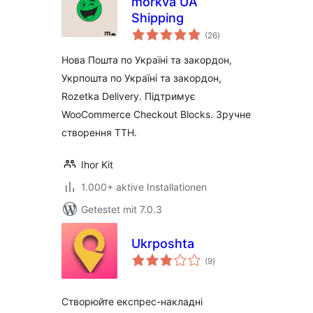
morkva UA
Shipping
Bewertungen
(26
)
insgesamt
Нова Пошта по Україні та закордон,
Укрпошта по Україні та закордон,
Rozetka Delivery. Підтримує
WooCommerce Checkout Blocks. Зручне
створення ТТН.
Ihor Kit
1.000+ aktive Installationen
Getestet mit 7.0.3
Ukrposhta
Bewertungen
(9
)
insgesamt
Створюйте експрес-накладні