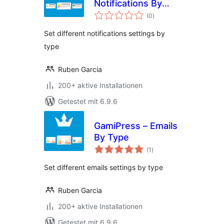
Notifications By
Bewertungen
Type
(0
)
insgesamt
Set different notifications settings by
type
Ruben Garcia
200+ aktive Installationen
Getestet mit 6.9.6
GamiPress – Emails
By Type
Bewertungen
(1
)
insgesamt
Set different emails settings by type
Ruben Garcia
200+ aktive Installationen
Getestet mit 6.9.6