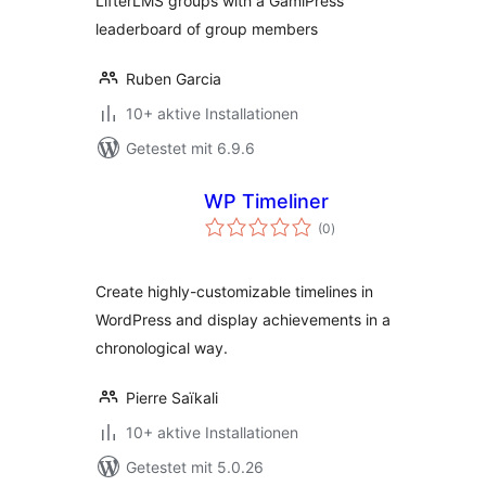
LifterLMS groups with a GamiPress
leaderboard of group members
Ruben Garcia
10+ aktive Installationen
Getestet mit 6.9.6
WP Timeliner
Bewertungen
(0
)
insgesamt
Create highly-customizable timelines in
WordPress and display achievements in a
chronological way.
Pierre Saïkali
10+ aktive Installationen
Getestet mit 5.0.26