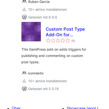
Ruben Garcia
10+ aktive Installationen
Getestet mit 6.9.6
Custom Post Type
Add-On for
Bewertungen
GamiPress
(0
)
insgesamt
This GamiPress add-on adds triggers for
publishing and commenting on custom
post types.
konnektiv
10+ aktive Installationen
Getestet mit 5.5.19
Über
Showcase (engl.)