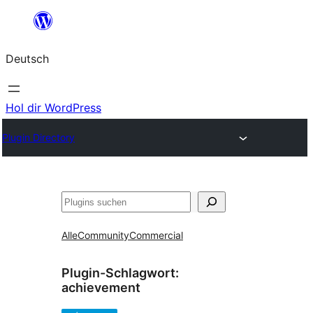
Zum
Inhalt
Deutsch
springen
Hol dir WordPress
Plugin Directory
Suchen
Alle
Community
Commercial
Plugin-Schlagwort:
achievement