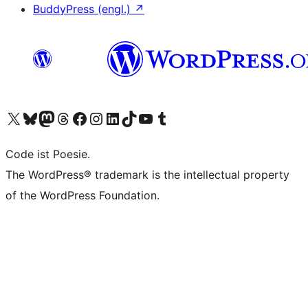
BuddyPress (engl.)
↗
Unser X-Konto (früher Twitter) besuchen
Unser Bluesky-Konto besuchen
Unser Mastodon-Konto besuchen
Unser Threads-Konto besuchen
Unsere Facebook-Seite besuchen
Unser Instagram-Konto besuchen
Unser LinkedIn-Konto besuchen
Unser TikTok-Konto besuchen
Unseren YouTube-Kanal besuchen
Unser Tumblr-Konto besuchen
Code ist Poesie.
The WordPress® trademark is the intellectual property
of the WordPress Foundation.