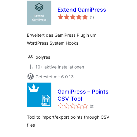
Extend GamiPress
Bewertungen
(1
)
insgesamt
Erweitert das GamiPress Plugin um
WordPress System Hooks
polyres
10+ aktive Installationen
Getestet mit 6.0.13
GamiPress – Points
CSV Tool
Bewertungen
(0
)
insgesamt
Tool to import/export points through CSV
files