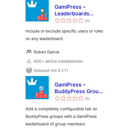
GamiPress –
Leaderboards
Bewertungen
Include/Exclude
(0
)
insgesamt
Users
Include or exclude specific users or roles
on any leaderboard.
Ruben Garcia
400+ aktive Installationen
Getestet mit 6.1.11
GamiPress –
BuddyPress Group
Bewertungen
Leaderboard
(0
)
insgesamt
Add a completely configurable tab on
BuddyPress groups with a GamiPress
leaderboard of group members