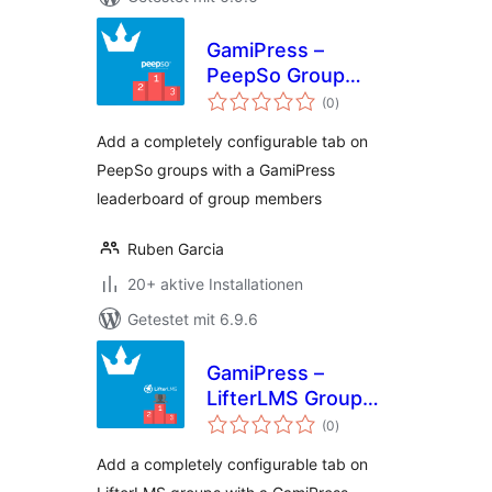
GamiPress –
PeepSo Group
Bewertungen
Leaderboard
(0
)
insgesamt
Add a completely configurable tab on
PeepSo groups with a GamiPress
leaderboard of group members
Ruben Garcia
20+ aktive Installationen
Getestet mit 6.9.6
GamiPress –
LifterLMS Group
Bewertungen
Leaderboard
(0
)
insgesamt
Add a completely configurable tab on