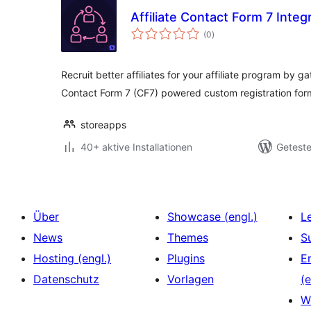
Affiliate Contact Form 7 Int
Bewertungen
(0
)
insgesamt
Recruit better affiliates for your affiliate program by g
Contact Form 7 (CF7) powered custom registration for
storeapps
40+ aktive Installationen
Geteste
Über
Showcase (engl.)
L
News
Themes
S
Hosting (engl.)
Plugins
E
Datenschutz
Vorlagen
(e
W