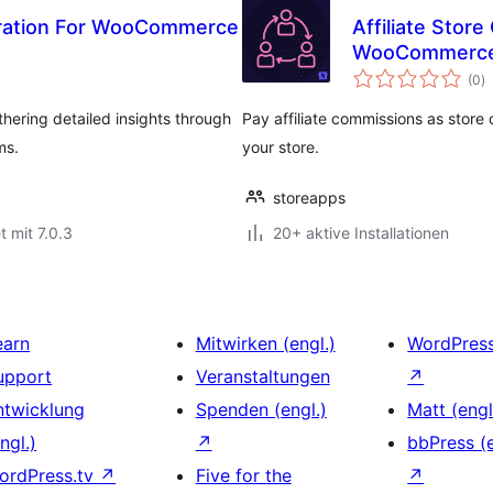
egration For WooCommerce
Affiliate Store
WooCommerc
B
(0
)
i
athering detailed insights through
Pay affiliate commissions as store c
ms.
your store.
storeapps
t mit 7.0.3
20+ aktive Installationen
earn
Mitwirken (engl.)
WordPres
upport
Veranstaltungen
↗
ntwicklung
Spenden (engl.)
Matt (engl
ngl.)
↗
bbPress (e
ordPress.tv
↗
Five for the
↗