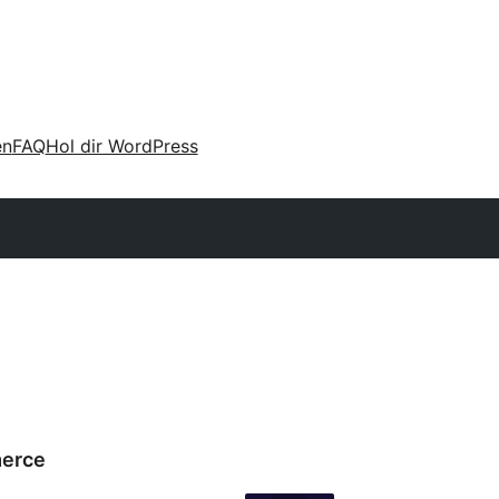
en
FAQ
Hol dir WordPress
merce