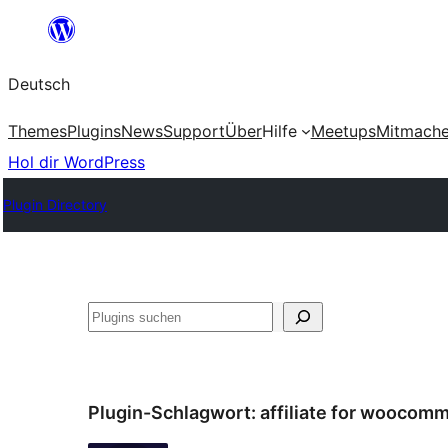
Zum
Inhalt
Deutsch
springen
Themes
Plugins
News
Support
Über
Hilfe
Meetups
Mitmach
Hol dir WordPress
Plugin Directory
Suchen
Plugin-Schlagwort:
affiliate for woocom