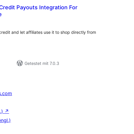
 Credit Payouts Integration For
e
ewertungen
nsgesamt
redit and let affiliates use it to shop directly from
Getestet mit 7.0.3
s.com
.)
↗
ngl.)