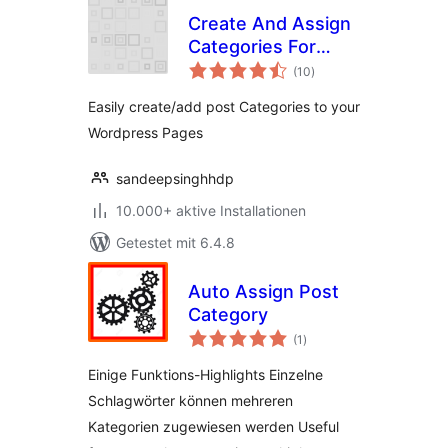
Create And Assign
Categories For
Bewertungen
Pages
(10
)
insgesamt
Easily create/add post Categories to your
Wordpress Pages
sandeepsinghhdp
10.000+ aktive Installationen
Getestet mit 6.4.8
Auto Assign Post
Category
Bewertungen
(1
)
insgesamt
Einige Funktions-Highlights Einzelne
Schlagwörter können mehreren
Kategorien zugewiesen werden Useful