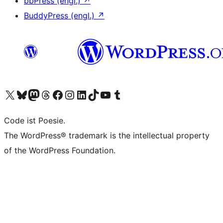
bbPress (engl.)
↗
BuddyPress (engl.)
↗
Unser X-Konto (früher Twitter) besuchen
Unser Bluesky-Konto besuchen
Unser Mastodon-Konto besuchen
Unser Threads-Konto besuchen
Unsere Facebook-Seite besuchen
Unser Instagram-Konto besuchen
Unser LinkedIn-Konto besuchen
Unser TikTok-Konto besuchen
Unseren YouTube-Kanal besuchen
Unser Tumblr-Konto besuchen
Code ist Poesie.
The WordPress® trademark is the intellectual property
of the WordPress Foundation.