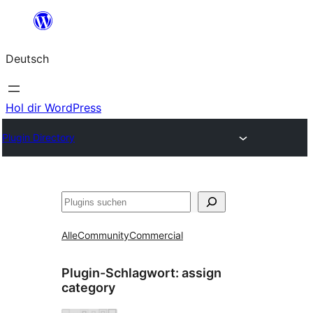
Zum
Inhalt
Deutsch
springen
Hol dir WordPress
Plugin Directory
Suchen
Alle
Community
Commercial
Plugin-Schlagwort:
assign
category