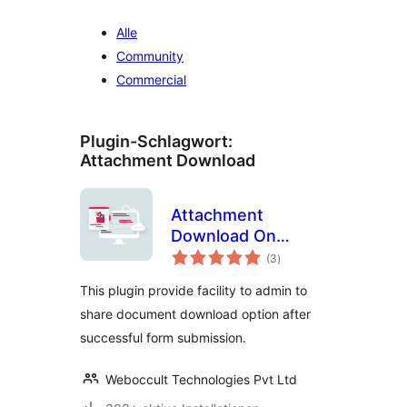
Alle
Community
Commercial
Plugin-Schlagwort:
Attachment Download
Attachment
Download On
Bewertungen
Gravity Form
(3
)
insgesamt
Submission
This plugin provide facility to admin to
share document download option after
successful form submission.
Weboccult Technologies Pvt Ltd