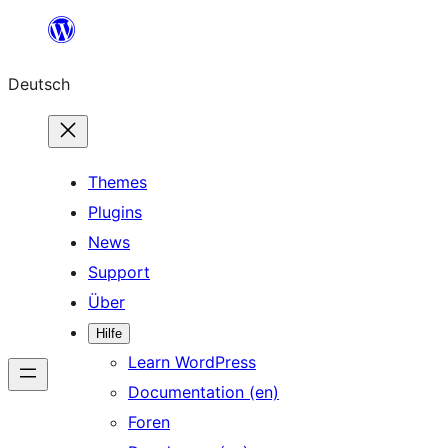
Zum
Inhalt
Deutsch
springen
Themes
Plugins
News
Support
Über
Hilfe
Learn WordPress
Documentation (en)
Foren