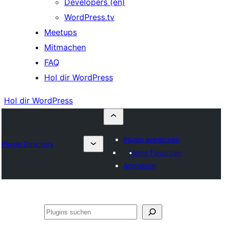
Developers (en)
WordPress.tv
Meetups
Mitmachen
FAQ
Hol dir WordPress
Hol dir WordPress
Plugin einreichen
Plugin Directory
Meine Favoriten
Anmelden
Suchen