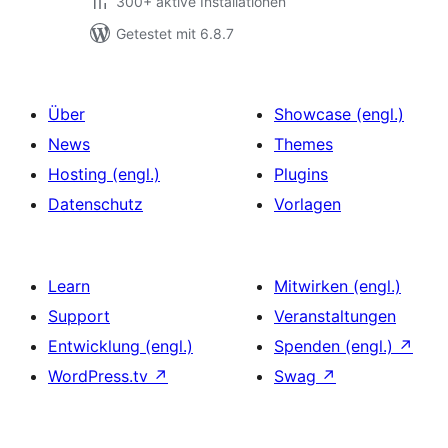
300+ aktive Installationen
Getestet mit 6.8.7
Über
Showcase (engl.)
News
Themes
Hosting (engl.)
Plugins
Datenschutz
Vorlagen
Learn
Mitwirken (engl.)
Support
Veranstaltungen
Entwicklung (engl.)
Spenden (engl.)
↗
WordPress.tv
↗
Swag
↗