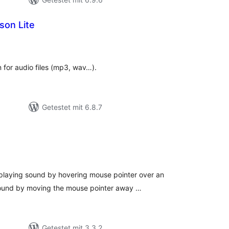
son Lite
ewertungen
sgesamt
for audio files (mp3, wav…).
Getestet mit 6.8.7
wertungen
sgesamt
 playing sound by hovering mouse pointer over an
ound by moving the mouse pointer away …
Getestet mit 3.3.2