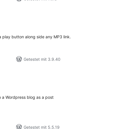
ewertungen
nsgesamt
a play button along side any MP3 link.
Getestet mit 3.9.40
ewertungen
nsgesamt
o a Wordpress blog as a post
Getestet mit 5.5.19