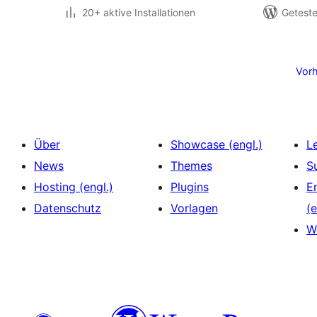
20+ aktive Installationen
Geteste
Seitennummerierung
der
Vorh
Beiträge
Über
Showcase (engl.)
L
News
Themes
S
Hosting (engl.)
Plugins
E
Datenschutz
Vorlagen
(e
W