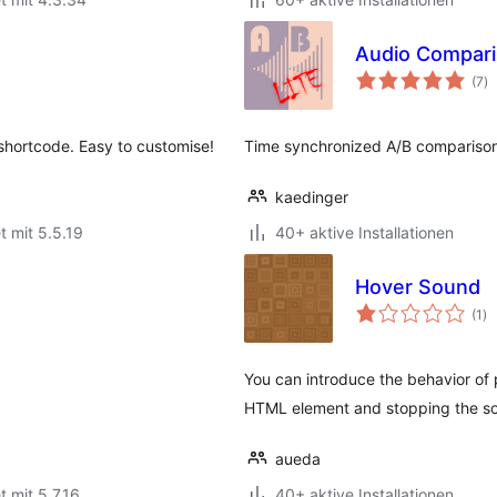
Audio Compari
B
(7
)
in
 shortcode. Easy to customise!
Time synchronized A/B comparison 
kaedinger
t mit 5.5.19
40+ aktive Installationen
Hover Sound
Be
(1
)
in
You can introduce the behavior of
HTML element and stopping the s
aueda
t mit 5.7.16
40+ aktive Installationen