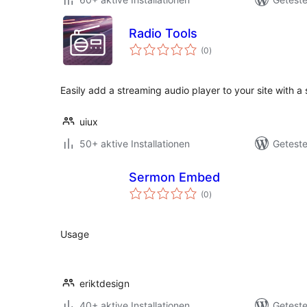
Radio Tools
Bewertungen
(0
)
insgesamt
Easily add a streaming audio player to your site with a
uiux
50+ aktive Installationen
Geteste
Sermon Embed
Bewertungen
(0
)
insgesamt
Usage
eriktdesign
40+ aktive Installationen
Geteste