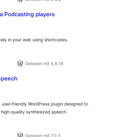
a Podcasting players
ewertungen
nsgesamt
asily in your web using shortcodes.
Getestet mit 5.6.18
Speech
ewertungen
nsgesamt
 user-friendly WordPress plugin designed to
o high-quality synthesized speech.
Getestet mit 7.0.3