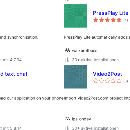
PressPlay Lite
B
(4
)
i
and synchronization.
PressPlay Lite automatically adds 
walkerofbass
t mit 4.7.34
30+ aktive Installationen
nd text chat
Video2Post
B
(0
)
i
oad our application on your phone
Import Video2Post.com project int
ipsilondev
t mit 5.8.14
30+ aktive Installationen