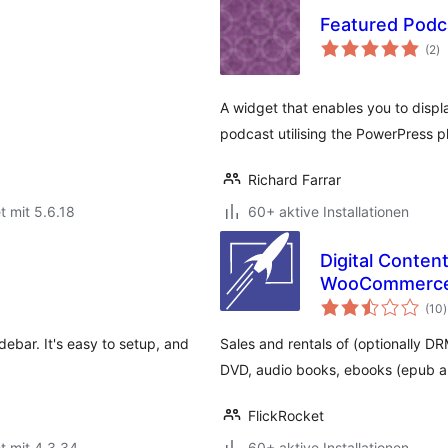
Featured Podc
B
(2
)
in
A widget that enables you to displ
podcast utilising the PowerPress pl
Richard Farrar
t mit 5.6.18
60+ aktive Installationen
Digital Content
WooCommerc
(10
)
ebar. It's easy to setup, and
Sales and rentals of (optionally D
DVD, audio books, ebooks (epub 
FlickRocket
t mit 4.3.34
60+ aktive Installationen