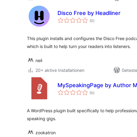
Disco Free by Headliner
Bewertungen
(0
)
insgesamt
This plugin installs and configures the Disco Free po
which is built to help turn your readers into listeners.
neil
20+ aktive Installationen
Geteste
MySpeakingPage by Author M
Bewertungen
(0
)
insgesamt
A WordPress plugin built specifically to help professio
speaking gigs.
zookatron