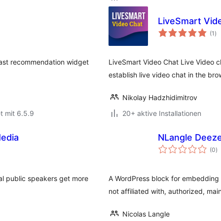
LiveSmart Vid
Be
(1
)
in
dcast recommendation widget
LiveSmart Video Chat Live Video ch
establish live video chat in the b
Nikolay Hadzhidimitrov
t mit 6.5.9
20+ aktive Installationen
edia
NLangle Deeze
B
(0
)
i
nal public speakers get more
A WordPress block for embedding D
not affiliated with, authorized, ma
Nicolas Langle