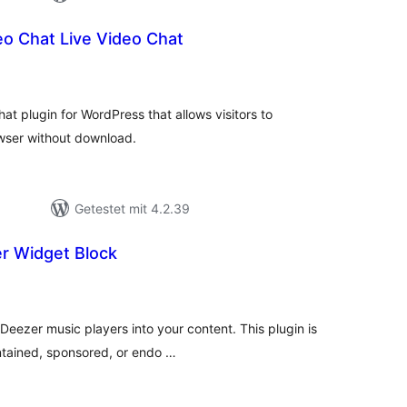
eo Chat Live Video Chat
wertungen
sgesamt
at plugin for WordPress that allows visitors to
rowser without download.
Getestet mit 4.2.39
r Widget Block
ewertungen
nsgesamt
eezer music players into your content. This plugin is
intained, sponsored, or endo …