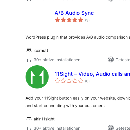
A/B Audio Sync
Bewertungen
(3
)
insgesamt
WordPress plugin that provides A/B audio comparison 
jcornutt
30+ aktive Installationen
Geteste
11Sight – Video, Audio calls a
Bewertungen
(0
)
insgesamt
Add your 11Sight button easily on your website, downl
and start connecting with your customers.
akin11sight
30+ aktive Installationen
Geteste