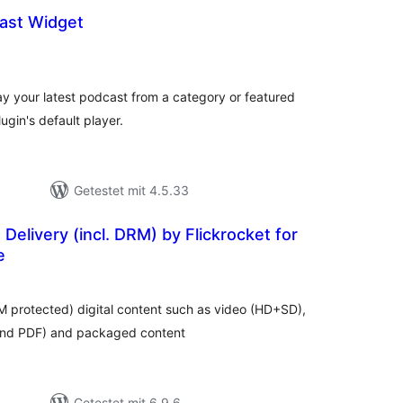
ast Widget
ewertungen
sgesamt
ay your latest podcast from a category or featured
ugin's default player.
Getestet mit 4.5.33
 Delivery (incl. DRM) by Flickrocket for
e
Bewertungen
insgesamt
RM protected) digital content such as video (HD+SD),
and PDF) and packaged content
Getestet mit 6.9.6