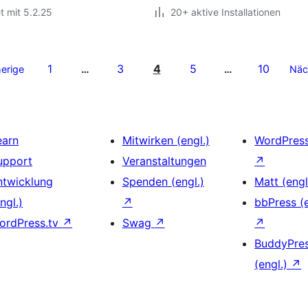
t mit 5.2.25
20+ aktive Installationen
1
3
4
5
10
erige
…
…
Näc
earn
Mitwirken (engl.)
WordPres
upport
Veranstaltungen
↗
ntwicklung
Spenden (engl.)
Matt (engl
ngl.)
↗
bbPress (e
ordPress.tv
↗
Swag
↗
↗
BuddyPre
(engl.)
↗