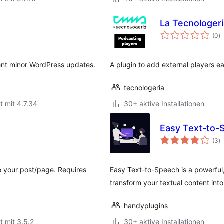
La Tecnologeri
B
(0
)
i
ecent minor WordPress updates.
A plugin to add external players e
tecnologeria
t mit 4.7.34
30+ aktive Installationen
Easy Text-to-
B
(3
)
i
o your post/page. Requires
Easy Text-to-Speech is a powerful,
transform your textual content int
handyplugins
t mit 3.5.2
30+ aktive Installationen