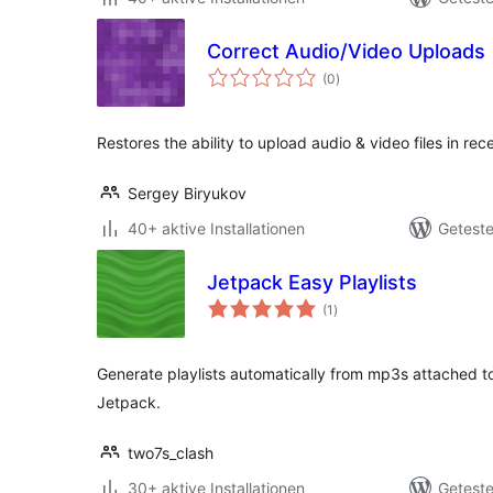
Correct Audio/Video Uploads
Bewertungen
(0
)
insgesamt
Restores the ability to upload audio & video files in r
Sergey Biryukov
40+ aktive Installationen
Geteste
Jetpack Easy Playlists
Bewertungen
(1
)
insgesamt
Generate playlists automatically from mp3s attached t
Jetpack.
two7s_clash
30+ aktive Installationen
Geteste