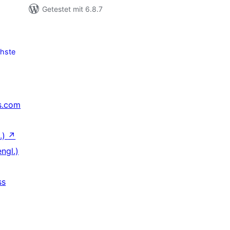
Getestet mit 6.8.7
hste
s.com
.)
↗
ngl.)
ss