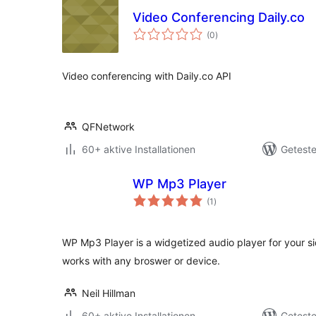
Video Conferencing Daily.co
Bewertungen
(0
)
insgesamt
Video conferencing with Daily.co API
QFNetwork
60+ aktive Installationen
Geteste
WP Mp3 Player
Bewertungen
(1
)
insgesamt
WP Mp3 Player is a widgetized audio player for your sid
works with any broswer or device.
Neil Hillman
60+ aktive Installationen
Geteste