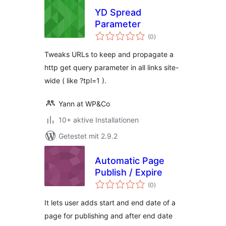
YD Spread
Parameter
Bewertungen
(0
)
insgesamt
Tweaks URLs to keep and propagate a
http get query parameter in all links site-
wide ( like ?tpl=1 ).
Yann at WP&Co
10+ aktive Installationen
Getestet mit 2.9.2
Automatic Page
Publish / Expire
Bewertungen
(0
)
insgesamt
It lets user adds start and end date of a
page for publishing and after end date