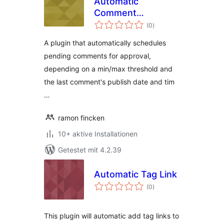
Automatic
Comment
Bewertungen
Scheduler
(0
)
insgesamt
A plugin that automatically schedules
pending comments for approval,
depending on a min/max threshold and
the last comment's publish date and tim
…
ramon fincken
10+ aktive Installationen
Getestet mit 4.2.39
Automatic Tag Link
Bewertungen
(0
)
insgesamt
This plugin will automatic add tag links to