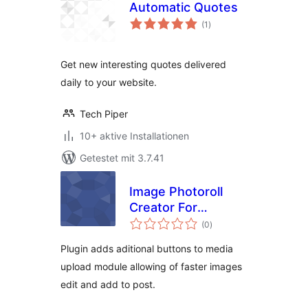
Automatic Quotes
Bewertungen
(1
)
insgesamt
Get new interesting quotes delivered
daily to your website.
Tech Piper
10+ aktive Installationen
Getestet mit 3.7.41
Image Photoroll
Creator For
Bewertungen
Photographers
(0
)
insgesamt
Plugin adds aditional buttons to media
upload module allowing of faster images
edit and add to post.