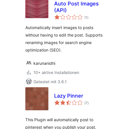
Auto Post Images
(API)
Bewertungen
(1
)
insgesamt
Automatically insert images to posts
without having to edit the post. Supports
renaming images for search engine
optimization (SEO).
karunanidhi
10+ aktive Installationen
Getestet mit 3.6.1
Lazy Pinner
Bewertungen
(7
)
insgesamt
This Plugin will automatically post to
pinterest when you publish your post.