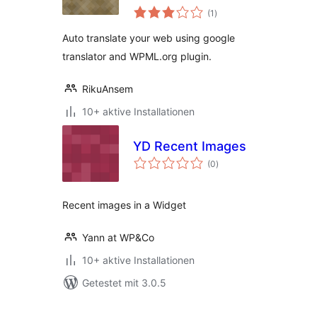
Bewertungen
(1
)
insgesamt
Auto translate your web using google
translator and WPML.org plugin.
RikuAnsem
10+ aktive Installationen
YD Recent Images
Bewertungen
(0
)
insgesamt
Recent images in a Widget
Yann at WP&Co
10+ aktive Installationen
Getestet mit 3.0.5