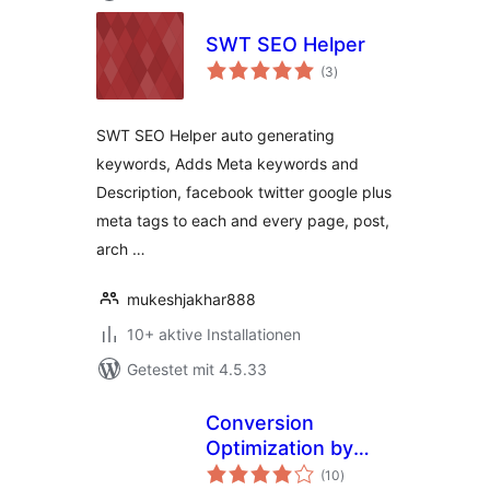
SWT SEO Helper
Bewertungen
(3
)
insgesamt
SWT SEO Helper auto generating
keywords, Adds Meta keywords and
Description, facebook twitter google plus
meta tags to each and every page, post,
arch …
mukeshjakhar888
10+ aktive Installationen
Getestet mit 4.5.33
Conversion
Optimization by
Bewertungen
40Nuggets
(10
)
insgesamt