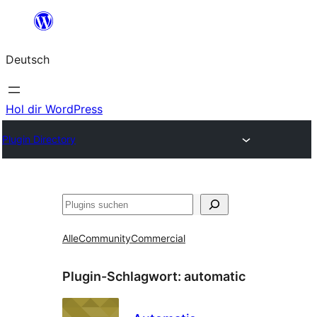
Zum
Inhalt
Deutsch
springen
Hol dir WordPress
Plugin Directory
Suchen
Alle
Community
Commercial
Plugin-Schlagwort:
automatic