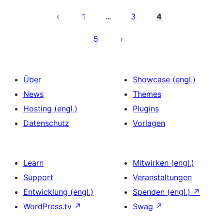
Seitennummerierung
der
1
3
4
…
Beiträge
5
Über
Showcase (engl.)
News
Themes
Hosting (engl.)
Plugins
Datenschutz
Vorlagen
Learn
Mitwirken (engl.)
Support
Veranstaltungen
Entwicklung (engl.)
Spenden (engl.)
↗
WordPress.tv
↗
Swag
↗