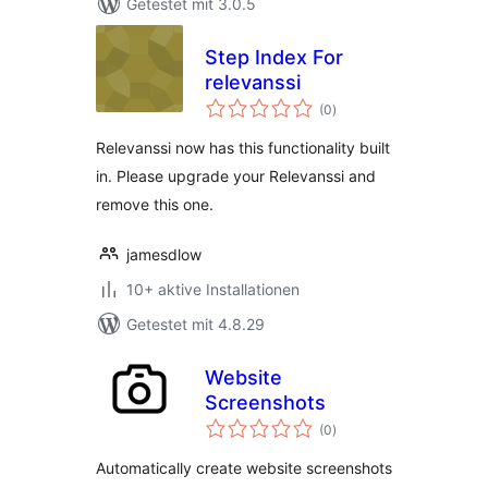
Getestet mit 3.0.5
Step Index For
relevanssi
Bewertungen
(0
)
insgesamt
Relevanssi now has this functionality built
in. Please upgrade your Relevanssi and
remove this one.
jamesdlow
10+ aktive Installationen
Getestet mit 4.8.29
Website
Screenshots
Bewertungen
(0
)
insgesamt
Automatically create website screenshots