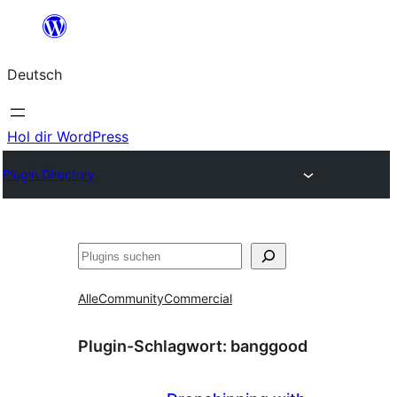
Zum
Inhalt
Deutsch
springen
Hol dir WordPress
Plugin Directory
Suchen
Alle
Community
Commercial
Plugin-Schlagwort:
banggood