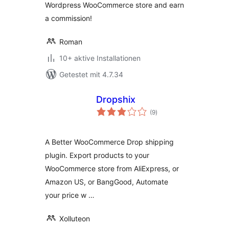
Wordpress WooCommerce store and earn
a commission!
Roman
10+ aktive Installationen
Getestet mit 4.7.34
Dropshix
Bewertungen
(9
)
insgesamt
A Better WooCommerce Drop shipping
plugin. Export products to your
WooCommerce store from AliExpress, or
Amazon US, or BangGood, Automate
your price w …
Xolluteon