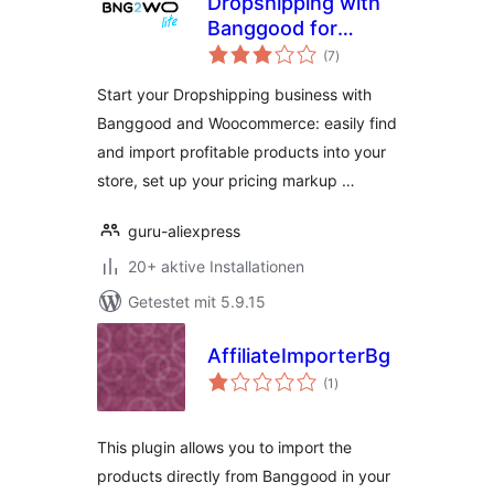
Dropshipping with
Banggood for
Bewertungen
WooCommerce
(7
)
insgesamt
(Lite version)
Start your Dropshipping business with
Banggood and Woocommerce: easily find
and import profitable products into your
store, set up your pricing markup …
guru-aliexpress
20+ aktive Installationen
Getestet mit 5.9.15
AffiliateImporterBg
Bewertungen
(1
)
insgesamt
This plugin allows you to import the
products directly from Banggood in your