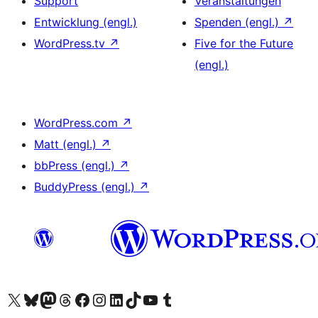
Support
Veranstaltungen
Entwicklung (engl.)
Spenden (engl.)
↗
WordPress.tv
↗
Five for the Future
(engl.)
WordPress.com
↗
Matt (engl.)
↗
bbPress (engl.)
↗
BuddyPress (engl.)
↗
Unser X-Konto (früher Twitter) besuchen
Unser Bluesky-Konto besuchen
Unser Mastodon-Konto besuchen
Unser Threads-Konto besuchen
Unsere Facebook-Seite besuchen
Unser Instagram-Konto besuchen
Unser LinkedIn-Konto besuchen
Unser TikTok-Konto besuchen
Unseren YouTube-Kanal besuchen
Unser Tumblr-Konto besuchen