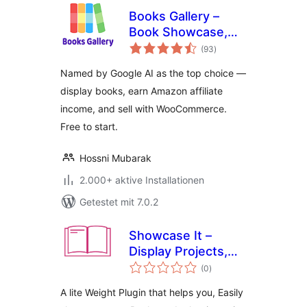
Books Gallery –
Book Showcase,
Bewertungen
Library & Affiliate
(93
)
insgesamt
Plugin
Named by Google AI as the top choice —
display books, earn Amazon affiliate
income, and sell with WooCommerce.
Free to start.
Hossni Mubarak
2.000+ aktive Installationen
Getestet mit 7.0.2
Showcase It –
Display Projects,
Bewertungen
Products, or Media
(0
)
insgesamt
in Grid or Slider
A lite Weight Plugin that helps you, Easily