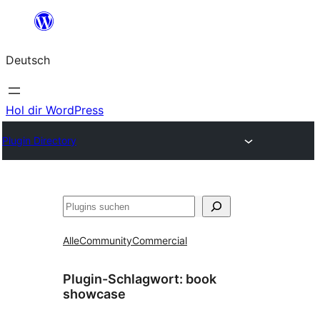
Zum
Inhalt
Deutsch
springen
Hol dir WordPress
Plugin Directory
Suchen
Alle
Community
Commercial
Plugin-Schlagwort:
book
showcase