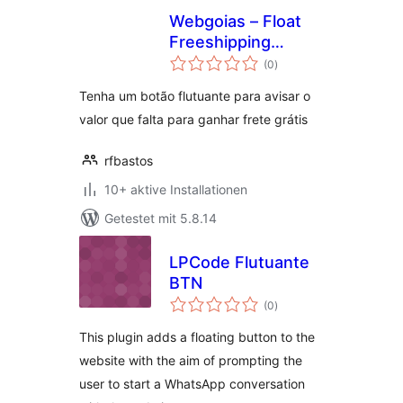
Webgoias – Float
Freeshipping
Bewertungen
Button for
(0
)
insgesamt
Woocommerce
Tenha um botão flutuante para avisar o
valor que falta para ganhar frete grátis
rfbastos
10+ aktive Installationen
Getestet mit 5.8.14
LPCode Flutuante
BTN
Bewertungen
(0
)
insgesamt
This plugin adds a floating button to the
website with the aim of prompting the
user to start a WhatsApp conversation