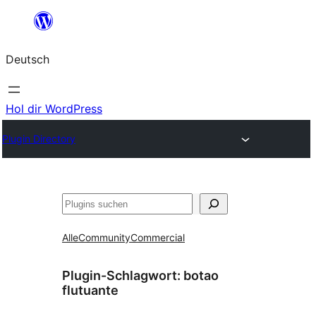
Zum
Inhalt
Deutsch
springen
Hol dir WordPress
Plugin Directory
Suchen
Alle
Community
Commercial
Plugin-Schlagwort:
botao
flutuante