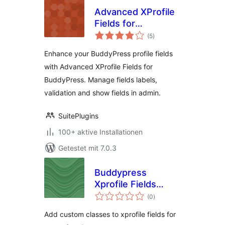
Advanced XProfile
Fields for
Bewertungen
BuddyPress
(5
)
insgesamt
Enhance your BuddyPress profile fields
with Advanced XProfile Fields for
BuddyPress. Manage fields labels,
validation and show fields in admin.
SuitePlugins
100+ aktive Installationen
Getestet mit 7.0.3
Buddypress
Xprofile Fields
Bewertungen
Custom Css
(0
)
insgesamt
Classes
Add custom classes to xprofile fields for