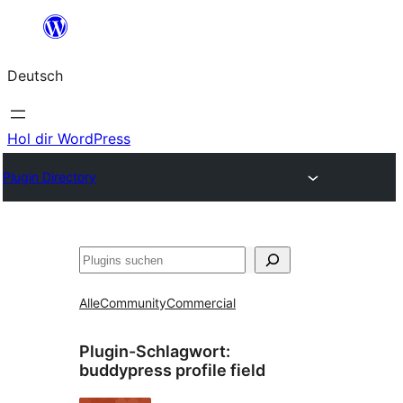
Zum
Inhalt
Deutsch
springen
Hol dir WordPress
Plugin Directory
Suchen
Alle
Community
Commercial
Plugin-Schlagwort:
buddypress profile field