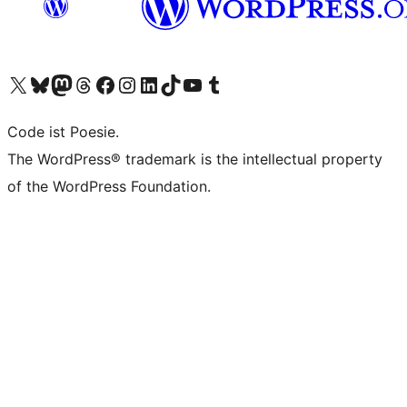
Unser X-Konto (früher Twitter) besuchen
Unser Bluesky-Konto besuchen
Unser Mastodon-Konto besuchen
Unser Threads-Konto besuchen
Unsere Facebook-Seite besuchen
Unser Instagram-Konto besuchen
Unser LinkedIn-Konto besuchen
Unser TikTok-Konto besuchen
Unseren YouTube-Kanal besuchen
Unser Tumblr-Konto besuchen
Code ist Poesie.
The WordPress® trademark is the intellectual property
of the WordPress Foundation.