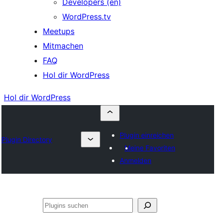
Developers (en)
WordPress.tv
Meetups
Mitmachen
FAQ
Hol dir WordPress
Hol dir WordPress
Plugin einreichen
Plugin Directory
Meine Favoriten
Anmelden
Suchen