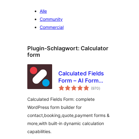
Alle
Community
Commercial
Plugin-Schlagwort:
Calculator
form
Calculated Fields
Form – AI Form
Bewertungen
Builder for
(970
)
insgesamt
WordPress –
Calculated Fields Form: complete
Contact, Payment,
WordPress form builder for
Quote, Quiz & More
contact,booking,quote,payment forms &
more,with built-in dynamic calculation
capabilities.