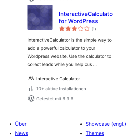
InteractiveCalculator
for WordPress
Bewertungen
(1
)
insgesamt
InteractiveCalculator is the simple way to
add a powerful calculator to your
Wordpress website. Use the calculator to
collect leads while you help cus …
Interactive Calculator
10+ aktive Installationen
Getestet mit 6.9.6
Über
Showcase (engl.)
News
Themes