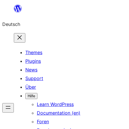
Zum
Inhalt
Deutsch
springen
Themes
Plugins
News
Support
Über
Hilfe
Learn WordPress
Documentation (en)
Foren