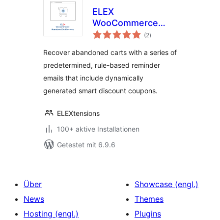
ELEX
WooCommerce
Bewertungen
Abandoned Cart
(2
)
insgesamt
Recovery with
Recover abandoned carts with a series of
Dynamic Coupons
predetermined, rule-based reminder
emails that include dynamically
generated smart discount coupons.
ELEXtensions
100+ aktive Installationen
Getestet mit 6.9.6
Über
Showcase (engl.)
News
Themes
Hosting (engl.)
Plugins