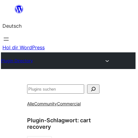
Zum
Inhalt
Deutsch
springen
Hol dir WordPress
Plugin Directory
Suchen
Alle
Community
Commercial
Plugin-Schlagwort:
cart
recovery