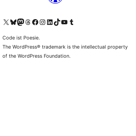
Unser X-Konto (früher Twitter) besuchen
Unser Bluesky-Konto besuchen
Unser Mastodon-Konto besuchen
Unser Threads-Konto besuchen
Unsere Facebook-Seite besuchen
Unser Instagram-Konto besuchen
Unser LinkedIn-Konto besuchen
Unser TikTok-Konto besuchen
Unseren YouTube-Kanal besuchen
Unser Tumblr-Konto besuchen
Code ist Poesie.
The WordPress® trademark is the intellectual property
of the WordPress Foundation.