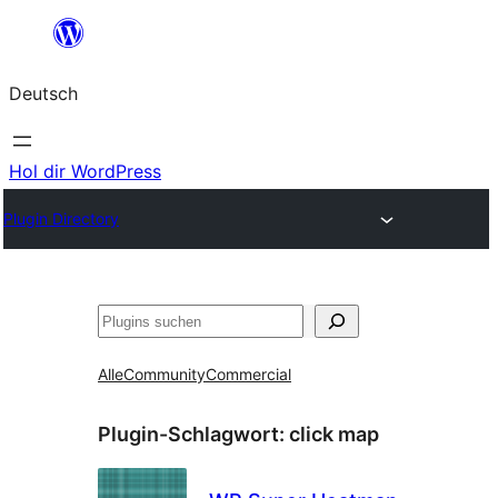
Zum
Inhalt
Deutsch
springen
Hol dir WordPress
Plugin Directory
Suchen
Alle
Community
Commercial
Plugin-Schlagwort:
click map