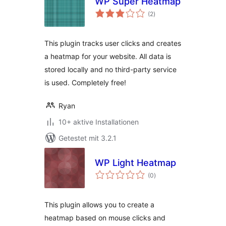
WP Super Heatmap
Bewertungen
(2
)
insgesamt
This plugin tracks user clicks and creates
a heatmap for your website. All data is
stored locally and no third-party service
is used. Completely free!
Ryan
10+ aktive Installationen
Getestet mit 3.2.1
WP Light Heatmap
Bewertungen
(0
)
insgesamt
This plugin allows you to create a
heatmap based on mouse clicks and