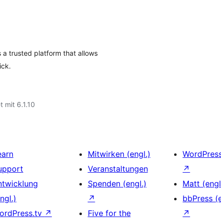
 trusted platform that allows
ick.
t mit 6.1.10
earn
Mitwirken (engl.)
WordPres
upport
Veranstaltungen
↗
ntwicklung
Spenden (engl.)
Matt (engl
ngl.)
↗
bbPress (e
ordPress.tv
↗
Five for the
↗