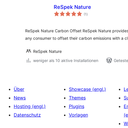
ReSpek Nature
Bewertungen
(1
)
insgesamt
ReSpek Nature Carbon Offset ReSpek Nature provides a
any consumer to offset their carbon emissions with a cl
ReSpek Nature
weniger als 10 aktive Installationen
Geteste
Über
Showcase (engl.)
L
News
Themes
S
Hosting (engl.)
Plugins
E
Datenschutz
Vorlagen
(e
W