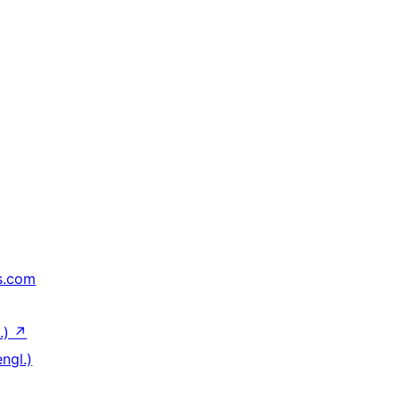
s.com
.)
↗
ngl.)