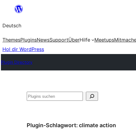
Zum
Inhalt
Deutsch
springen
Themes
Plugins
News
Support
Über
Hilfe
Meetups
Mitmach
Hol dir WordPress
Plugin Directory
Suchen
Plugin-Schlagwort:
climate action