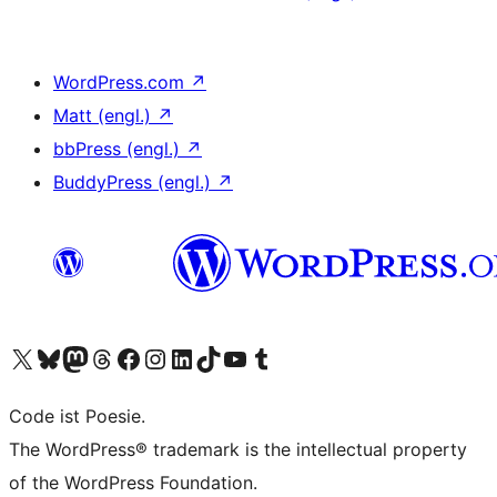
WordPress.com
↗
Matt (engl.)
↗
bbPress (engl.)
↗
BuddyPress (engl.)
↗
Unser X-Konto (früher Twitter) besuchen
Unser Bluesky-Konto besuchen
Unser Mastodon-Konto besuchen
Unser Threads-Konto besuchen
Unsere Facebook-Seite besuchen
Unser Instagram-Konto besuchen
Unser LinkedIn-Konto besuchen
Unser TikTok-Konto besuchen
Unseren YouTube-Kanal besuchen
Unser Tumblr-Konto besuchen
Code ist Poesie.
The WordPress® trademark is the intellectual property
of the WordPress Foundation.