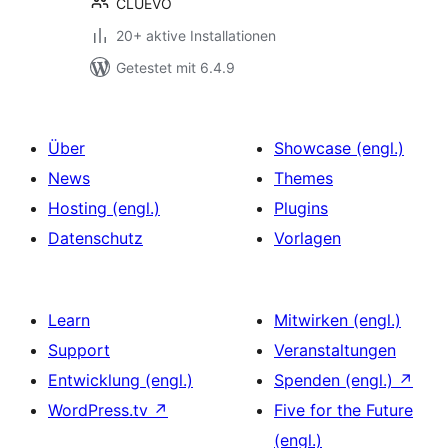
CLUEVO
20+ aktive Installationen
Getestet mit 6.4.9
Über
Showcase (engl.)
News
Themes
Hosting (engl.)
Plugins
Datenschutz
Vorlagen
Learn
Mitwirken (engl.)
Support
Veranstaltungen
Entwicklung (engl.)
Spenden (engl.)
↗
WordPress.tv
↗
Five for the Future
(engl.)