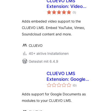
CLUEVO LMS
Extension: Video
Bewertungen
Tutorial Manager
(1
)
insgesamt
for YouTube (and
Adds embeded video support to the
other oEmbed
CLUEVO LMS. Embed YouTube, Vimeo,
providers)
Soundcloud content and more.
CLUEVO
40+ aktive Installationen
Getestet mit 6.4.9
CLUEVO LMS
Extension: Google
Bewertungen
Documents as
(0
)
insgesamt
modules
Adds support for Google Documents as
modules to your CLUEVO LMS.