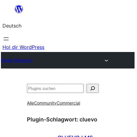
Zum
Inhalt
Deutsch
springen
Hol dir WordPress
Plugin Directory
Suchen
Alle
Community
Commercial
Plugin-Schlagwort:
cluevo