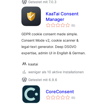
Getestet mit 7.0.3
KaaTai Consent
Manager
Bewertungen
(0
)
insgesamt
GDPR cookie consent made simple.
Consent Mode v2, cookie scanner &
legal-text generator. Deep DSGVO
expertise, admin UI in English & German.
kaatai
weniger als 10 aktive Installationen
Getestet mit 6.9.6
CoreConsent
Bewertungen
(0
)
insgesamt