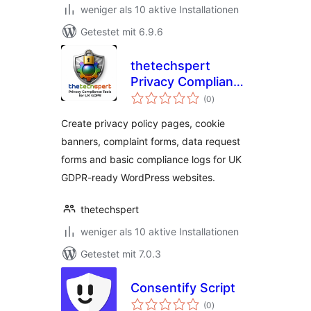
weniger als 10 aktive Installationen
Getestet mit 6.9.6
thetechspert
Privacy Compliance
Bewertungen
Tools for UK GDPR
(0
)
insgesamt
Create privacy policy pages, cookie
banners, complaint forms, data request
forms and basic compliance logs for UK
GDPR-ready WordPress websites.
thetechspert
weniger als 10 aktive Installationen
Getestet mit 7.0.3
Consentify Script
Bewertungen
(0
)
insgesamt