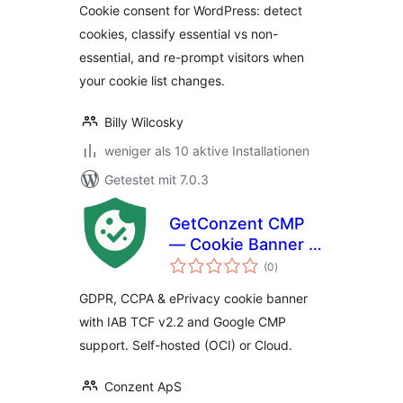
Cookie consent for WordPress: detect
cookies, classify essential vs non-
essential, and re-prompt visitors when
your cookie list changes.
Billy Wilcosky
weniger als 10 aktive Installationen
Getestet mit 7.0.3
GetConzent CMP
— Cookie Banner &
Bewertungen
Consent
(0
)
insgesamt
Management
GDPR, CCPA & ePrivacy cookie banner
with IAB TCF v2.2 and Google CMP
support. Self-hosted (OCI) or Cloud.
Conzent ApS