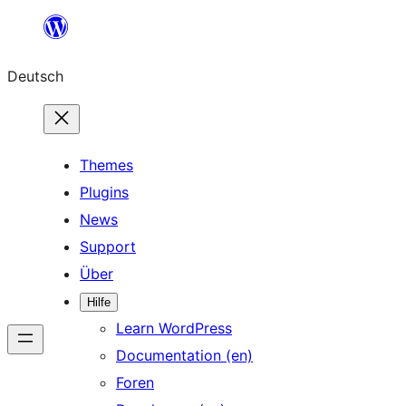
Zum
Inhalt
Deutsch
springen
Themes
Plugins
News
Support
Über
Hilfe
Learn WordPress
Documentation (en)
Foren