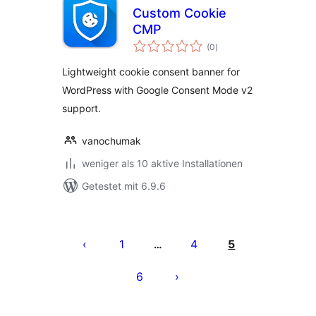
Custom Cookie
CMP
Bewertungen
(0
)
insgesamt
Lightweight cookie consent banner for
WordPress with Google Consent Mode v2
support.
vanochumak
weniger als 10 aktive Installationen
Getestet mit 6.9.6
Seitennummerierung
der
1
4
5
…
Beiträge
6