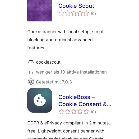
Cookie Scout
Bewertungen
(0
)
insgesamt
Cookie banner with local setup, script
blocking and optional advanced
features.
cookiescout
weniger als 10 aktive Installationen
Getestet mit 7.0.3
CookieBoss –
Cookie Consent &
Bewertungen
GDPR Compliance
(0
)
insgesamt
GDPR & ePrivacy compliant in 2 minutes,
free. Lightweight consent banner with
automatic script blocking and Google