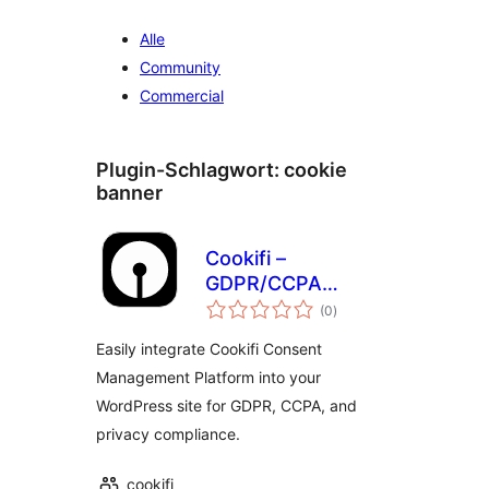
Alle
Community
Commercial
Plugin-Schlagwort:
cookie
banner
Cookifi –
GDPR/CCPA
Bewertungen
Compliant Cookie
(0
)
insgesamt
Banner with
Easily integrate Cookifi Consent
Consent Mode &
Management Platform into your
Geo Targeting
WordPress site for GDPR, CCPA, and
privacy compliance.
cookifi