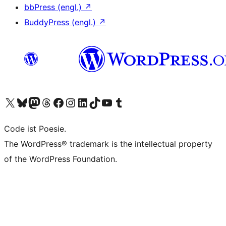
bbPress (engl.)
↗
BuddyPress (engl.)
↗
Unser X-Konto (früher Twitter) besuchen
Unser Bluesky-Konto besuchen
Unser Mastodon-Konto besuchen
Unser Threads-Konto besuchen
Unsere Facebook-Seite besuchen
Unser Instagram-Konto besuchen
Unser LinkedIn-Konto besuchen
Unser TikTok-Konto besuchen
Unseren YouTube-Kanal besuchen
Unser Tumblr-Konto besuchen
Code ist Poesie.
The WordPress® trademark is the intellectual property
of the WordPress Foundation.