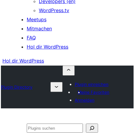
Developers (en)
WordPress.tv
Meetups
Mitmachen
FAQ
Hol dir WordPress
Hol dir WordPress
Plugin einreichen
Plugin Directory
Meine Favoriten
Anmelden
Suchen