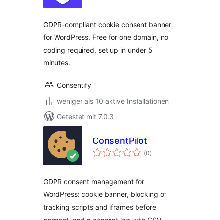
GDPR-compliant cookie consent banner
for WordPress. Free for one domain, no
coding required, set up in under 5
minutes.
Consentify
weniger als 10 aktive Installationen
Getestet mit 7.0.3
ConsentPilot
Bewertungen
(0
)
insgesamt
GDPR consent management for
WordPress: cookie banner, blocking of
tracking scripts and iframes before
consent, and a consent log with CSV