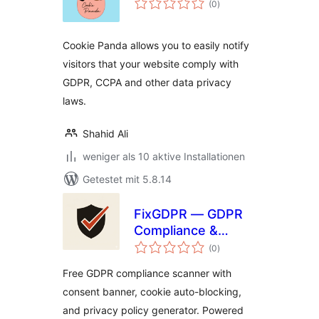
(0
)
insgesamt
Cookie Panda allows you to easily notify
visitors that your website comply with
GDPR, CCPA and other data privacy
laws.
Shahid Ali
weniger als 10 aktive Installationen
Getestet mit 5.8.14
FixGDPR — GDPR
Compliance &
Bewertungen
Consent Banner
(0
)
insgesamt
Free GDPR compliance scanner with
consent banner, cookie auto-blocking,
and privacy policy generator. Powered