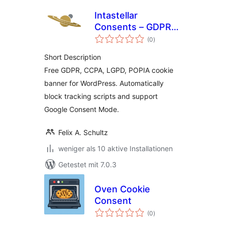
Intastellar
Consents – GDPR
Bewertungen
Cookie Banner &
(0
)
insgesamt
Google Consent
Short Description
Mode
Free GDPR, CCPA, LGPD, POPIA cookie
banner for WordPress. Automatically
block tracking scripts and support
Google Consent Mode.
Felix A. Schultz
weniger als 10 aktive Installationen
Getestet mit 7.0.3
Oven Cookie
Consent
Bewertungen
(0
)
insgesamt