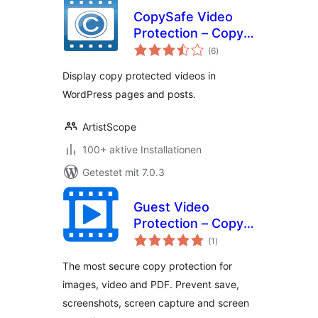
CopySafe Video
Protection – Copy
Bewertungen
Protect Video
(6
)
insgesamt
Display copy protected videos in
WordPress pages and posts.
ArtistScope
100+ aktive Installationen
Getestet mit 7.0.3
Guest Video
Protection – Copy
Bewertungen
Protect PDF &
(1
)
insgesamt
Video
The most secure copy protection for
images, video and PDF. Prevent save,
screenshots, screen capture and screen