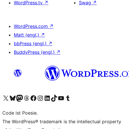
WordPress.tv
↗
Swag
↗
WordPress.com
↗
Matt (engl.)
↗
bbPress (engl.)
↗
BuddyPress (engl.)
↗
Unser X-Konto (früher Twitter) besuchen
Unser Bluesky-Konto besuchen
Unser Mastodon-Konto besuchen
Unser Threads-Konto besuchen
Unsere Facebook-Seite besuchen
Unser Instagram-Konto besuchen
Unser LinkedIn-Konto besuchen
Unser TikTok-Konto besuchen
Unseren YouTube-Kanal besuchen
Unser Tumblr-Konto besuchen
Code ist Poesie.
The WordPress® trademark is the intellectual property