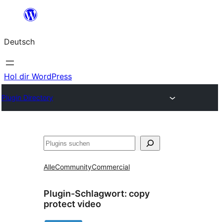
Zum
Inhalt
Deutsch
springen
Hol dir WordPress
Plugin Directory
Suchen
Alle
Community
Commercial
Plugin-Schlagwort:
copy
protect video