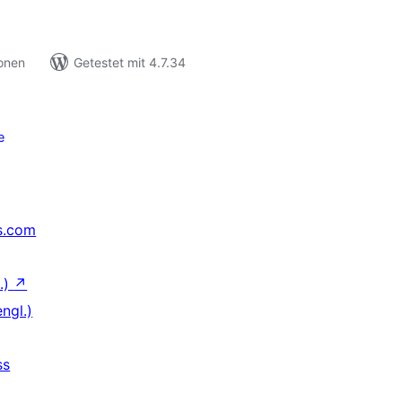
ionen
Getestet mit 4.7.34
e
s.com
.)
↗
ngl.)
ss