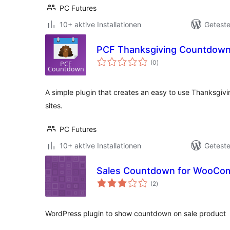
PC Futures
10+ aktive Installationen
Geteste
PCF Thanksgiving Countdow
Bewertungen
(0
)
insgesamt
A simple plugin that creates an easy to use Thanksgi
sites.
PC Futures
10+ aktive Installationen
Geteste
Sales Countdown for WooCo
Bewertungen
(2
)
insgesamt
WordPress plugin to show countdown on sale product