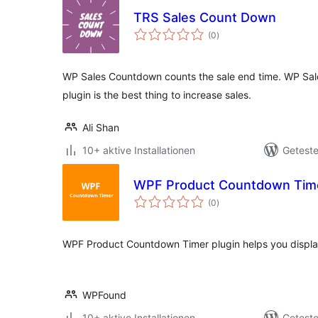
TRS Sales Count Down
Bewertungen
(0
)
insgesamt
WP Sales Countdown counts the sale end time. WP S
plugin is the best thing to increase sales.
Ali Shan
10+ aktive Installationen
Geteste
WPF Product Countdown Tim
Bewertungen
(0
)
insgesamt
WPF Product Countdown Timer plugin helps you display
WPFound
10+ aktive Installationen
Geteste