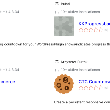
Bubai
t mit 4.3.34
10+ aktive Installationen
n
KKProgressbar
B
(0
)
i
ving countdown for your WordPress
Plugin shows/indicates progress th
Krzysztof Furtak
t mit 4.3.34
10+ aktive Installationen
mmerce
CTC Countdow
B
(0
)
i
Create a persistent responsive co