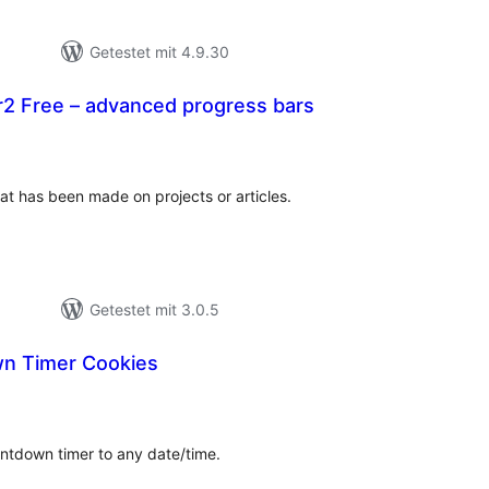
Getestet mit 4.9.30
2 Free – advanced progress bars
ewertungen
nsgesamt
at has been made on projects or articles.
Getestet mit 3.0.5
n Timer Cookies
ewertungen
nsgesamt
untdown timer to any date/time.