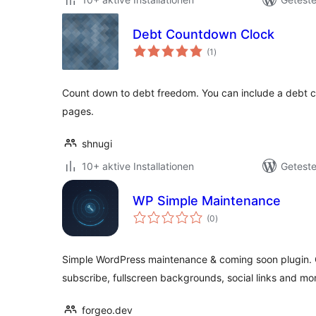
Debt Countdown Clock
Bewertungen
(1
)
insgesamt
Count down to debt freedom. You can include a debt c
pages.
shnugi
10+ aktive Installationen
Geteste
WP Simple Maintenance
Bewertungen
(0
)
insgesamt
Simple WordPress maintenance & coming soon plugin. 
subscribe, fullscreen backgrounds, social links and mo
forgeo.dev