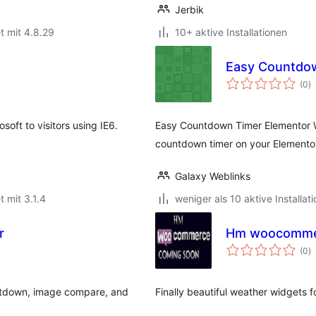
Jerbik
t mit 4.8.29
10+ aktive Installationen
Easy Countdow
B
(0
)
i
oft to visitors using IE6.
Easy Countdown Timer Elementor Wi
countdown timer on your Elemento
Galaxy Weblinks
t mit 3.1.4
weniger als 10 aktive Installat
r
Hm woocommer
B
(0
)
i
untdown, image compare, and
Finally beautiful weather widgets fo