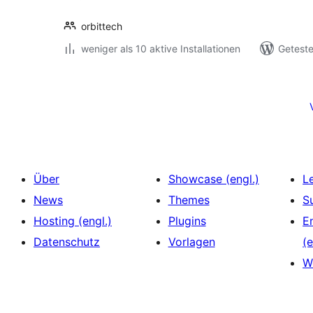
orbittech
weniger als 10 aktive Installationen
Geteste
Seitennummerierung
der
Beiträge
Über
Showcase (engl.)
L
News
Themes
S
Hosting (engl.)
Plugins
E
Datenschutz
Vorlagen
(e
W