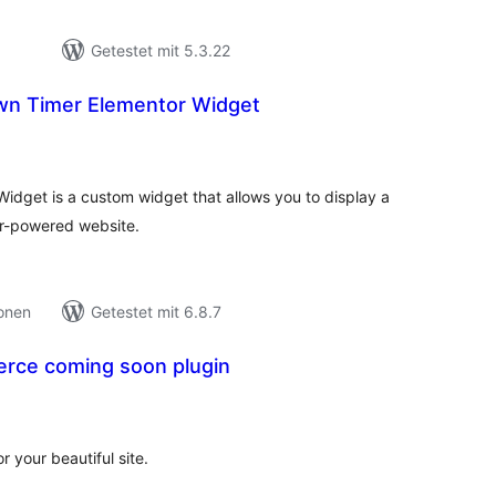
Getestet mit 5.3.22
n Timer Elementor Widget
ewertungen
nsgesamt
dget is a custom widget that allows you to display a
r-powered website.
ionen
Getestet mit 6.8.7
ce coming soon plugin
ewertungen
nsgesamt
r your beautiful site.