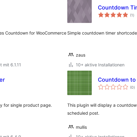
Countdown Ti
Be
(1
)
in
ales Countdown for WooCommerce
Simple countdown timer shortcode.
zaus
t mit 6.1.11
10+ aktive Installationen
er
Countdown to 
B
(0
)
i
 for single product page.
This plugin will display a countdo
scheduled post.
mullis
t mit 6.4.9
10+ aktive Installationen