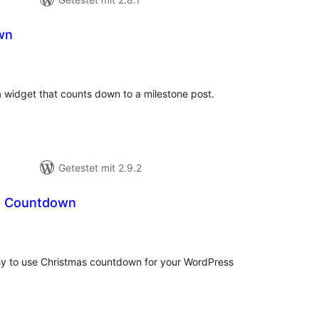
wn
ewertungen
nsgesamt
widget that counts down to a milestone post.
Getestet mit 2.9.2
s Countdown
wertungen
sgesamt
asy to use Christmas countdown for your WordPress