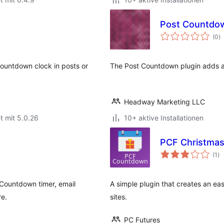
Post Countdo
B
(0
)
i
ountdown clock in posts or
The Post Countdown plugin adds a 
Headway Marketing LLC
t mit 5.0.26
10+ aktive Installationen
PCF Christma
Be
(1
)
in
Countdown timer, email
A simple plugin that creates an e
re.
sites.
PC Futures