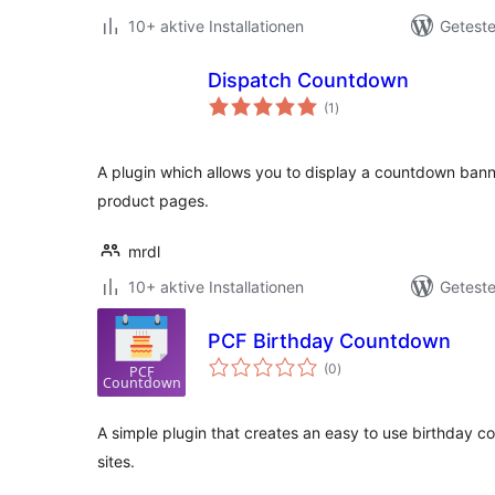
10+ aktive Installationen
Geteste
Dispatch Countdown
Bewertungen
(1
)
insgesamt
A plugin which allows you to display a countdown b
product pages.
mrdl
10+ aktive Installationen
Geteste
PCF Birthday Countdown
Bewertungen
(0
)
insgesamt
A simple plugin that creates an easy to use birthday 
sites.