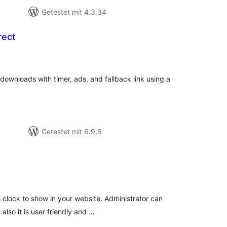
Getestet mit 4.3.34
rect
wertungen
sgesamt
ownloads with timer, ads, and fallback link using a
Getestet mit 6.9.6
ewertungen
nsgesamt
s clock to show in your website. Administrator can
also it is user friendly and …