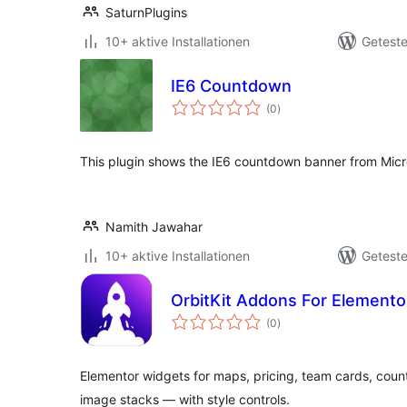
SaturnPlugins
10+ aktive Installationen
Geteste
IE6 Countdown
Bewertungen
(0
)
insgesamt
This plugin shows the IE6 countdown banner from Micros
Namith Jawahar
10+ aktive Installationen
Geteste
OrbitKit Addons For Elemento
Bewertungen
(0
)
insgesamt
Elementor widgets for maps, pricing, team cards, co
image stacks — with style controls.