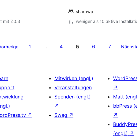
sharpwp
t mit 7.0.3
weniger als 10 aktive Installat
1
4
5
6
7
Vorherige
…
Nächst
earn
Mitwirken (engl.)
WordPres
upport
Veranstaltungen
↗
ntwicklung
Spenden (engl.)
Matt (engl
ngl.)
↗
bbPress (e
ordPress.tv
↗
Swag
↗
↗
BuddyPre
(engl.)
↗