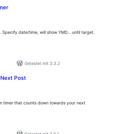
mer
wertungen
sgesamt
 Specify date/time, will show YMD… until target.
Getestet mit 3.3.2
Next Post
ewertungen
nsgesamt
wn timer that counts down towards your next
Getestet mit 2.8.1