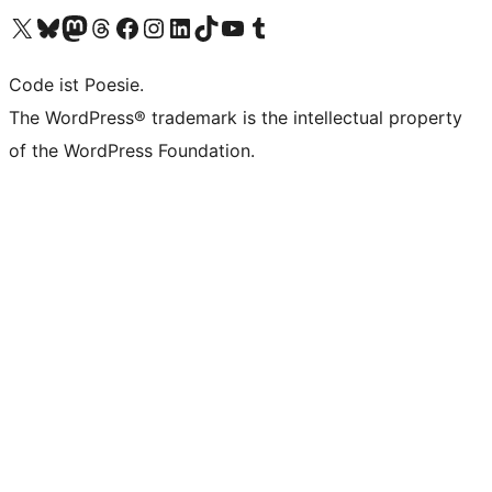
Unser X-Konto (früher Twitter) besuchen
Unser Bluesky-Konto besuchen
Unser Mastodon-Konto besuchen
Unser Threads-Konto besuchen
Unsere Facebook-Seite besuchen
Unser Instagram-Konto besuchen
Unser LinkedIn-Konto besuchen
Unser TikTok-Konto besuchen
Unseren YouTube-Kanal besuchen
Unser Tumblr-Konto besuchen
Code ist Poesie.
The WordPress® trademark is the intellectual property
of the WordPress Foundation.