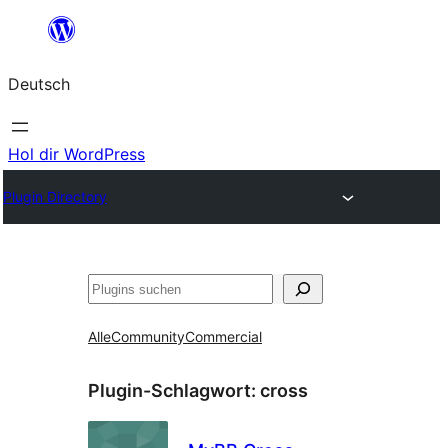
Zum
Inhalt
Deutsch
springen
Hol dir WordPress
Plugin Directory
Suchen
Alle
Community
Commercial
Plugin-Schlagwort:
cross