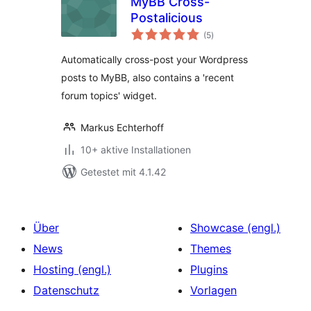
MyBB Cross-
Postalicious
Bewertungen
(5
)
insgesamt
Automatically cross-post your Wordpress
posts to MyBB, also contains a 'recent
forum topics' widget.
Markus Echterhoff
10+ aktive Installationen
Getestet mit 4.1.42
Über
Showcase (engl.)
News
Themes
Hosting (engl.)
Plugins
Datenschutz
Vorlagen