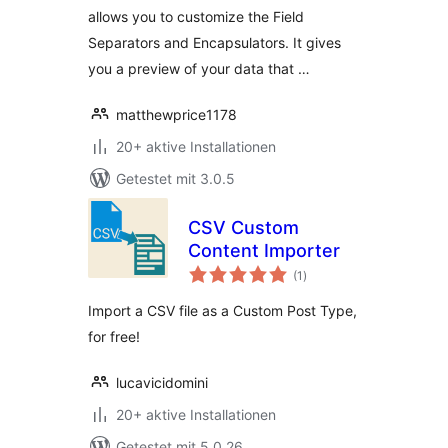
allows you to customize the Field
Separators and Encapsulators. It gives
you a preview of your data that …
matthewprice1178
20+ aktive Installationen
Getestet mit 3.0.5
CSV Custom
Content Importer
Bewertungen
(1
)
insgesamt
Import a CSV file as a Custom Post Type,
for free!
lucavicidomini
20+ aktive Installationen
Getestet mit 5.0.26