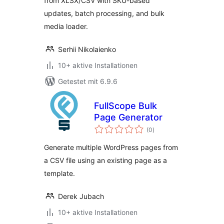
from XLSX/CSV with SKU-based
updates, batch processing, and bulk
media loader.
Serhii Nikolaienko
10+ aktive Installationen
Getestet mit 6.9.6
FullScope Bulk
Page Generator
Bewertungen
(0
)
insgesamt
Generate multiple WordPress pages from
a CSV file using an existing page as a
template.
Derek Jubach
10+ aktive Installationen