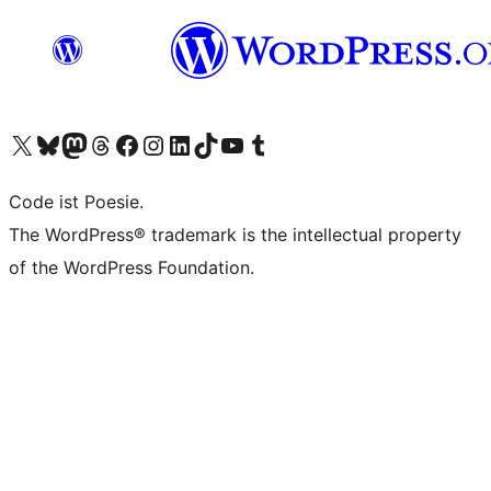
Unser X-Konto (früher Twitter) besuchen
Unser Bluesky-Konto besuchen
Unser Mastodon-Konto besuchen
Unser Threads-Konto besuchen
Unsere Facebook-Seite besuchen
Unser Instagram-Konto besuchen
Unser LinkedIn-Konto besuchen
Unser TikTok-Konto besuchen
Unseren YouTube-Kanal besuchen
Unser Tumblr-Konto besuchen
Code ist Poesie.
The WordPress® trademark is the intellectual property
of the WordPress Foundation.