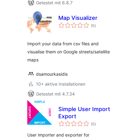
Getestet mit 6.8.7
Map Visualizer
Bewertungen
(0
)
insgesamt
Import your data from csv files and
visualise them on Google streets/satellite
maps
dsamourkasidis
10+ aktive Installationen
Getestet mit 4.7.34
Simple User Import
Export
Bewertungen
(0
)
insgesamt
User importer and exporter for