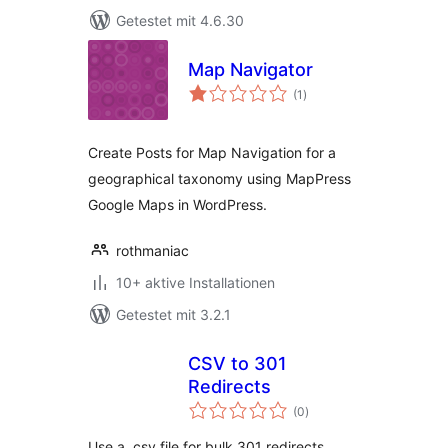
Getestet mit 4.6.30
Map Navigator
Bewertungen
(1
)
insgesamt
Create Posts for Map Navigation for a
geographical taxonomy using MapPress
Google Maps in WordPress.
rothmaniac
10+ aktive Installationen
Getestet mit 3.2.1
CSV to 301
Redirects
Bewertungen
(0
)
insgesamt
Use a .csv file for bulk 301 redirects