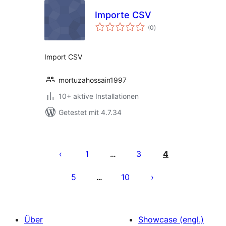
Importe CSV
Bewertungen
(0
)
insgesamt
Import CSV
mortuzahossain1997
10+ aktive Installationen
Getestet mit 4.7.34
Seitennummerierung
der
1
3
4
…
Beiträge
5
10
…
Über
Showcase (engl.)