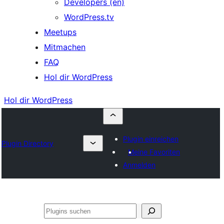
Developers (en)
WordPress.tv
Meetups
Mitmachen
FAQ
Hol dir WordPress
Hol dir WordPress
Plugin einreichen
Plugin Directory
Meine Favoriten
Anmelden
Suchen