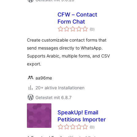
CFW – Contact
Form Chat
Bewertungen
(0
)
insgesamt
Create customizable contact forms that
send messages directly to WhatsApp.
Supports Arabic, multiple forms, and CSV
export.
aa96me
20+ aktive Installationen
Getestet mit 6.8.7
SpeakUp! Email
Petitions Importer
Bewertungen
(0
)
insgesamt