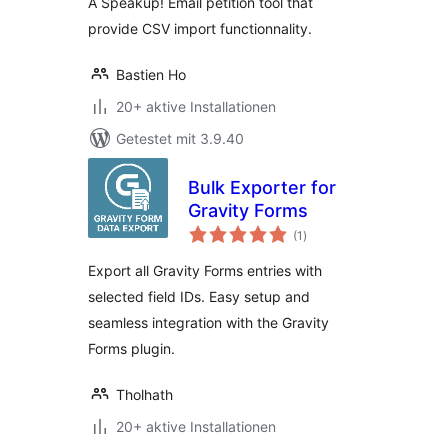
A Speakup! Email petition tool that
provide CSV import functionnality.
Bastien Ho
20+ aktive Installationen
Getestet mit 3.9.40
Bulk Exporter for
Gravity Forms
Bewertungen
(1
)
insgesamt
Export all Gravity Forms entries with
selected field IDs. Easy setup and
seamless integration with the Gravity
Forms plugin.
Tholhath
20+ aktive Installationen