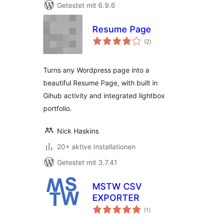
Getestet mit 6.9.6
Resume Page
Bewertungen
(2
)
insgesamt
Turns any Wordpress page into a
beautiful Resume Page, with built in
Gihub activity and integrated lightbox
portfolio.
Nick Haskins
20+ aktive Installationen
Getestet mit 3.7.41
MSTW CSV
EXPORTER
Bewertungen
(1
)
insgesamt