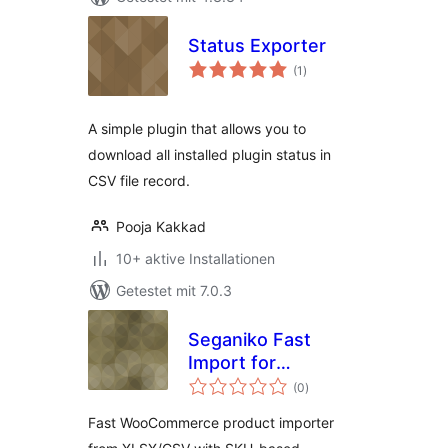
Status Exporter
Bewertungen
(1
)
insgesamt
A simple plugin that allows you to
download all installed plugin status in
CSV file record.
Pooja Kakkad
10+ aktive Installationen
Getestet mit 7.0.3
Seganiko Fast
Import for
Bewertungen
WooCommerce
(0
)
insgesamt
Fast WooCommerce product importer