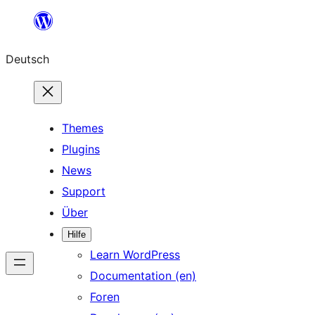
Zum
Inhalt
Deutsch
springen
Themes
Plugins
News
Support
Über
Hilfe
Learn WordPress
Documentation (en)
Foren