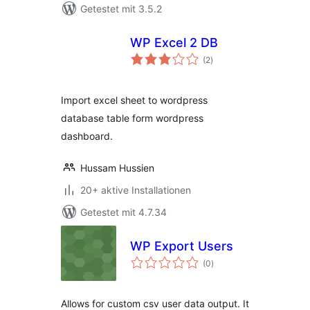
Getestet mit 3.5.2
WP Excel 2 DB
Bewertungen
(2
)
insgesamt
Import excel sheet to wordpress
database table form wordpress
dashboard.
Hussam Hussien
20+ aktive Installationen
Getestet mit 4.7.34
WP Export Users
Bewertungen
(0
)
insgesamt
Allows for custom csv user data output. It